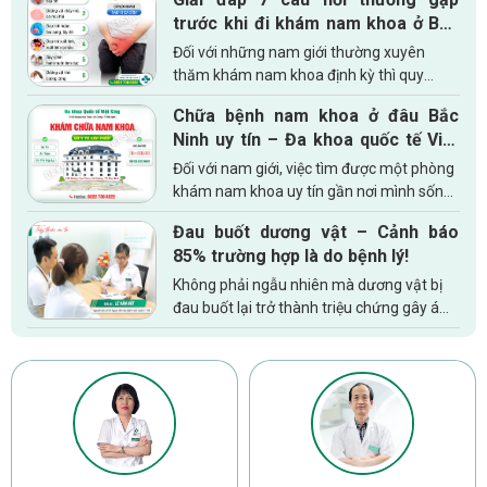
trước khi đi khám nam khoa ở Bắc
Ninh
Đối với những nam giới thường xuyên
thăm khám nam khoa định kỳ thì quy
trình, cách thức khám không còn quá xa
Chữa bệnh nam khoa ở đâu Bắc
lạ. Thế nhưng, đối với những nam
Ninh uy tín – Đa khoa quốc tế Việt
giới đang có kế hoạch đi thăm khám, kiểm
Sing Bắc Ninh
tra sức...
Đối với nam giới, việc tìm được một phòng
khám nam khoa uy tín gần nơi mình sống
và làm việc là vô cùng quan trọng. Đặc biệt
Đau buốt dương vật – Cảnh báo
đối với những người có công việc bận rộn,
85% trường hợp là do bệnh lý!
điều này sẽ giúp họ...
Không phải ngẫu nhiên mà dương vật bị
đau buốt lại trở thành triệu chứng gây ám
ảnh đối với nam giới. Những cơn đau buốt
kéo dài gây ra sự khó chịu, bứt rứt không
thể tập trung làm...