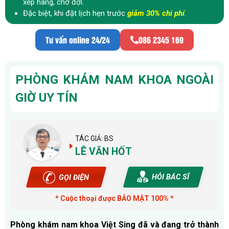
xếp hàng, chờ đợi.
Đặc biệt, khi đặt lịch hẹn trước
giảm 30% chi phí
.
Tư vấn online 24/24
086 2345 169
PHÒNG KHÁM NAM KHOA NGOÀI
GIỜ UY TÍN
TÁC GIẢ: BS
LÊ VĂN HỐT
HỎI BÁC SĨ
GỌI ĐIỆN
* Cuộc thoại được BẢO MẬT 100% *
Phòng khám nam khoa Việt Sing đã và đang trở thành