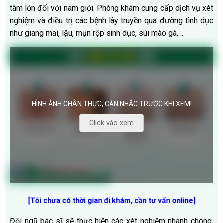
tâm lớn đối với nam giới. Phòng khám cung cấp dịch vụ xét
nghiệm và điều trị các bệnh lây truyền qua đường tình dục
như giang mai, lậu, mụn rộp sinh dục, sùi mào gà,…
HÌNH ẢNH CHÂN THỰC, CÂN NHẮC TRƯỚC KHI XEM!
Click vào xem
[Tôi chưa có thời gian đi khám, cần tư vấn online
]
Đội ngũ bác sĩ sẽ thực hiện các xét nghiệm nhanh chóng,