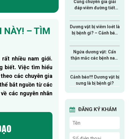
TIN MỚI NHẤT
ÁM
quý khách vui lòng
Ngứa dương vật có nguy
hiểm, là dấu hiệu của
 chờ đợi.
bệnh gì?
i phí
.
Cùng chuyên gia giải
đáp viêm đường tiết