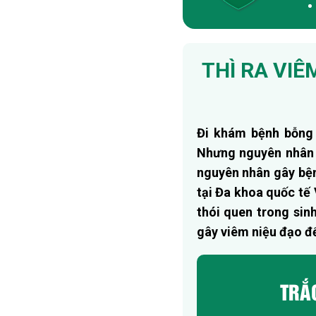
Trang chủ
/
Bệnh nam khoa
/
PHÒ
ĐẶT