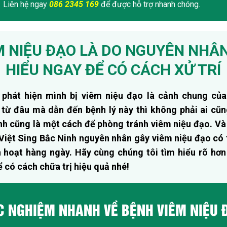
NG KHÁM
luôn tiếp nhận số lượng lớn bệnh nhân.
KHI ĐẾN KH
 LỊCH HẸN TRƯỚC
.
Sẽ được cấp mã số khám ưu tiên, không mất thời gian xếp hàng,
Đặc biệt, đặt lịch trước còn giúp quý khách sẽ được
giảm 30% ch
Liên hệ ngay
086 2345 169
để được hỗ trợ nhanh chóng.