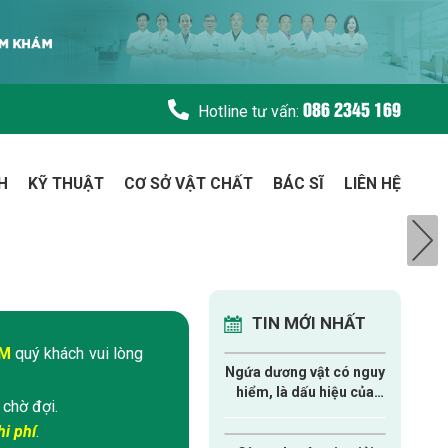
086 2345 169
Hotline tư vấn:
H
KỸ THUẬT
CƠ SỞ VẬT CHẤT
BÁC SĨ
LIÊN HỆ