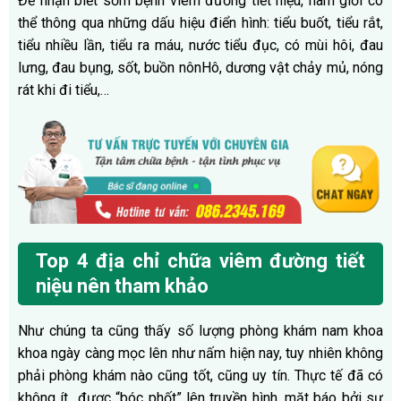
Để nhận biết sớm bệnh viêm đường tiết niệu, nam giới có
thể thông qua những dấu hiệu điển hình: tiểu buốt, tiểu rắt,
tiểu nhiều lần, tiểu ra máu, nước tiểu đục, có mùi hôi, đau
lưng, đau bụng, sốt, buồn nônHô, dương vật chảy mủ, nóng
rát khi đi tiểu,…
Top 4 địa chỉ chữa viêm đường tiết
niệu nên tham khảo
Như chúng ta cũng thấy số lượng phòng khám nam khoa
khoa ngày càng mọc lên như nấm hiện nay, tuy nhiên không
phải phòng khám nào cũng tốt, cũng uy tín. Thực tế đã có
không ít được “bóc phốt” lên truyền hình, mặt báo bởi sự