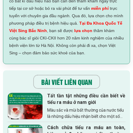
có bất kì dấu hiệu nào bạn cần đến thăm khám ngay trực
tiếp tại cơ sở hoặc bỏ ra vài phút để tư vấn
miễn phí
trực
tuyến với chuyên gia đầu ngành. Qua đó, lựa chọn cho mình
phương pháp điều trị bệnh hiệu quả.
Tại Đa Khoa Quốc Tế
Việt Sing Bắc Ninh
, bạn sẽ được
lựa chọn
thăm khám
cùng bác sĩ giỏi CKI-CKII hơn 20 năm kinh nghiệm của nhiều
bệnh viện lớn từ Hà Nội. Không còn phải đi xa, chọn Việt
Sing – chọn đảm bảo sức khoẻ của bạn.
BÀI VIẾT LIÊN QUAN
Tất tần tật những điều cần biết về
tiểu ra máu ở nam giới
Màu sắc và mùi bất thường của nước tiểu
là những dấu hiệu nhận biết cho một số
bệnh lý và rối loạn ở cả nam và nữ mà bạn
Cách chữa tiểu ra máu an toàn,
không nên bỏ qua, đặc biệt đó là tình