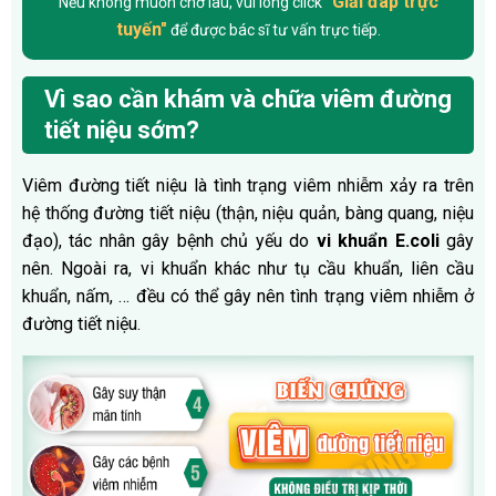
"Giải đáp trực
Nếu không muốn chờ lâu, vui lòng click
tuyến"
để được bác sĩ tư vấn trực tiếp.
Vì sao cần khám và chữa viêm đường
tiết niệu sớm?
Viêm đường tiết niệu là tình trạng viêm nhiễm xảy ra trên
hệ thống đường tiết niệu (thận, niệu quản, bàng quang, niệu
đạo), tác nhân gây bệnh chủ yếu do
vi khuẩn E.coli
gây
nên. Ngoài ra, vi khuẩn khác như tụ cầu khuẩn, liên cầu
khuẩn, nấm, … đều có thể gây nên tình trạng viêm nhiễm ở
đường tiết niệu.