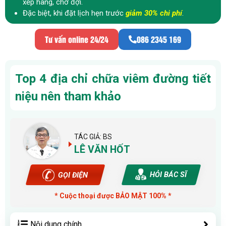
xếp hàng, chờ đợi.
Đặc biệt, khi đặt lịch hẹn trước
giảm 30% chi phí
.
Tư vấn online 24/24
086 2345 169
Top 4 địa chỉ chữa viêm đường tiết
niệu nên tham khảo
TÁC GIẢ: BS
LÊ VĂN HỐT
HỎI BÁC SĨ
GỌI ĐIỆN
* Cuộc thoại được BẢO MẬT 100% *
Nội dung chính