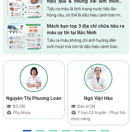
hiệu quả & những sai lầm thường
trạng...
gặp phải
Tiểu ra máu là tình trạng nước tiểu lẫn
hồng cầu, có thể là dấu hiệu cảnh báo một
số bệnh lý nguy hiểm. Việc điều trị bệnh đòi
Mách bạn top 3 địa chỉ chữa tiểu ra
hỏi cần phải xác định chính xác nguyên
máu uy tín tại Bắc Ninh
nhân cốt lõi,...
Tiểu ra máu không chỉ ảnh hưởng đến
sinh hoạt mà còn là dấu hiệu cảnh báo
nhiều bệnh lý nguy hiểm. Do đó, khi phát
hiện ra những triệu chứng bất thường về
đường tiểu, tiểu ra máu, đi...
Nguyễn Thị Phương Loan
Ngô Việt Hào
BS CKI
Bác sĩ CKI
Phụ khoa
Y học Cổ truyền - Phục hồi
chức năng