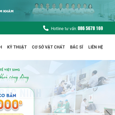
086 5678 169
Hotline tư vấn:
H
KỸ THUẬT
CƠ SỞ VẬT CHẤT
BÁC SĨ
LIÊN HỆ