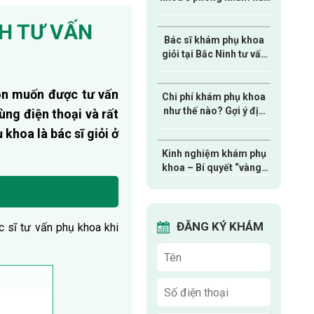
bệnh viện?
NH TƯ VẤN
Bác sĩ khám phụ khoa
giỏi tại Bắc Ninh tư vấn
online miễn phí
uôn muốn được tư vấn
Chi phí khám phụ khoa
như thế nào? Gợi ý địa
ùng điện thoại và rất
chỉ khám nhanh chóng,
 khoa là bác sĩ giỏi ở
tiết kiệm
Kinh nghiệm khám phụ
khoa – Bí quyết “vàng”
chị em nào cũng cần
biết
ĐĂNG KÝ KHÁM
ác sĩ tư vấn phụ khoa khi