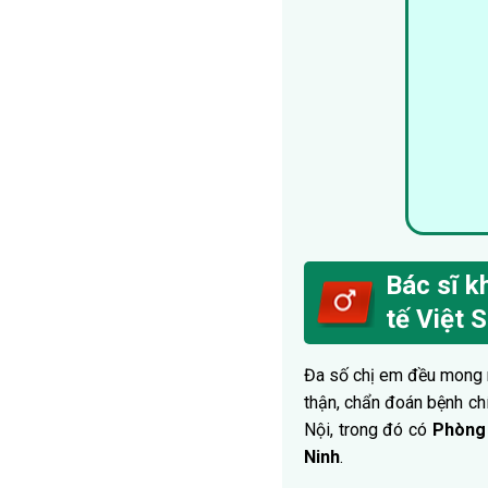
Bác sĩ k
tế Việt 
Đa số chị em đều mon
thận, chẩn đoán bệnh chí
Nội, trong đó có
Phòng 
Ninh
.