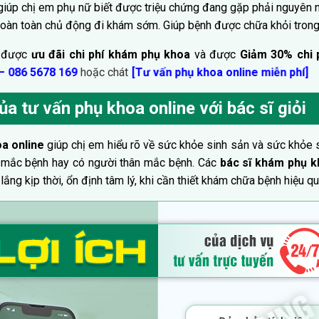
giúp chị em phụ nữ biết được triệu chứng đang gặp phải nguyên n
hoàn toàn chủ động đi khám sớm. Giúp bệnh được chữa khỏi trong 
n được
ưu đãi chi phí khám phụ khoa
và được
Giảm 30% chi p
–
hoặc chát
086 5678 169
[Tư vấn phụ khoa online miễn phí]
ủa tư vấn phụ khoa online với bác sĩ giỏi
oa online
giúp chị em hiểu rõ về sức khỏe sinh sản và sức khỏe s
i mắc bệnh hay có người thân mắc bệnh. Các
bác sĩ khám phụ kh
lắng kịp thời, ổn định tâm lý, khi cần thiết khám chữa bệnh hiệu qu