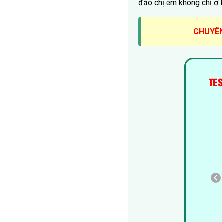
đảo chị em không chỉ ở B
CHUYÊN
TE
4. Bạn đã thăm khám và điều trị bệnh lý ở đâu
chưa?
Chưa khám, chưa điều trị
Tự mua thuốc về chữa
Vẫn đang theo dõi tại nhà
Điều trị chuyên khoa