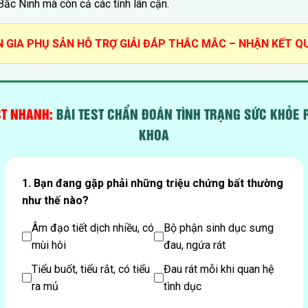
ắc Ninh mà còn cả các tỉnh lân cận.
 GIA PHỤ SẢN HỖ TRỢ GIẢI ĐÁP THẮC MẮC – NHẬN KẾT Q
ST NHANH:
BÀI TEST CHẨN ĐOÁN TÌNH TRẠNG SỨC KHỎE 
KHOA
1. Bạn đang gặp phải những triệu chứng bất thường
như thế nào?
Âm đạo tiết dịch nhiều, có
Bộ phận sinh dục sưng
mùi hôi
đau, ngứa rát
Tiểu buốt, tiểu rắt, có tiểu
Đau rát mỗi khi quan hệ
ra mủ
tình dục