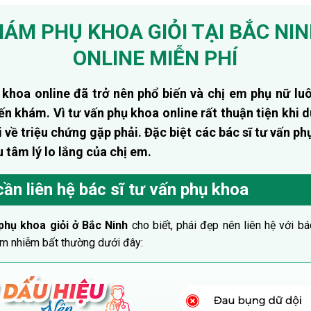
HÁM PHỤ KHOA GIỎI TẠI BẮC NI
ONLINE MIỄN PHÍ
 khoa online đã trở nên phổ biến và chị em phụ nữ l
đến khám. Vì tư vấn phụ khoa online rất thuận tiện khi d
 về triệu chứng gặp phải. Đặc biệt các bác sĩ tư vấn phụ
 tâm lý lo lắng của chị em.
cần liên hệ bác sĩ tư vấn phụ khoa
phụ khoa giỏi ở Bắc Ninh
cho biết, phái đẹp nên liên hệ với b
iêm nhiễm bất thường dưới đây: