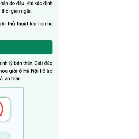
hân do đâu. Khi xác định
thời gian ngắn.
hí thủ thuật
khi liên hệ
inh lý bản thân. Giải đáp
oa giỏi ở Hà Nội
hỗ trợ
ả, an toàn.