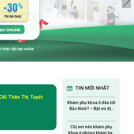
TIN MỚI NHẤT
CKI Thân Thị Tuyết
Khám phụ khoa ở đâu tốt
Bắc Ninh? – Bật mí địa
chỉ uy tín, được nhiều chị
em lựa chọn!
Chị em nên khám phụ
khoa ở phòng khám hay