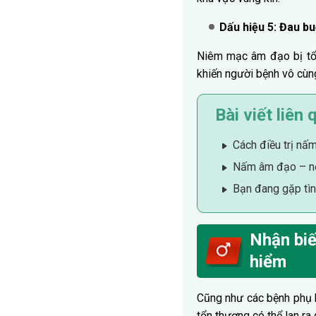
Dấu hiệu 5: Đau buố
Niêm mạc âm đạo bị tổn 
khiến người bệnh vô cùng
Bài viết liên 
Cách điều trị nấm
Nấm âm đạo – nỗ
Bạn đang gặp tìn
Nhận biế
hiểm
Cũng như các bệnh phụ 
tổn thương có thể lan r