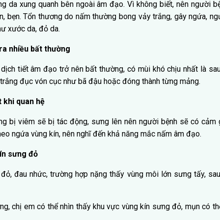
g da xung quanh bên ngoài âm đạo. Vì không biết, nên người b
n, bẹn. Tổn thương do nấm thường bong vảy trắng, gây ngứa, ngư
hư xước da, đỏ da.
 ra nhiều bất thường
dịch tiết âm đạo trở nên bất thường, có mùi khó chịu nhất là sau
trắng đục vón cục như bã đậu hoặc đóng thành từng mảng.
t khi quan hệ
ùng bị viêm sẽ bị tác động, sưng lên nên người bệnh sẽ có cảm 
theo ngứa vùng kín, nên nghĩ đến khả năng mắc nấm âm đạo.
kín sưng đỏ
ỏ, đau nhức, trường hợp nặng thấy vùng môi lớn sưng tấy, sau 
g, chị em có thể nhìn thấy khu vực vùng kín sưng đỏ, mụn có th