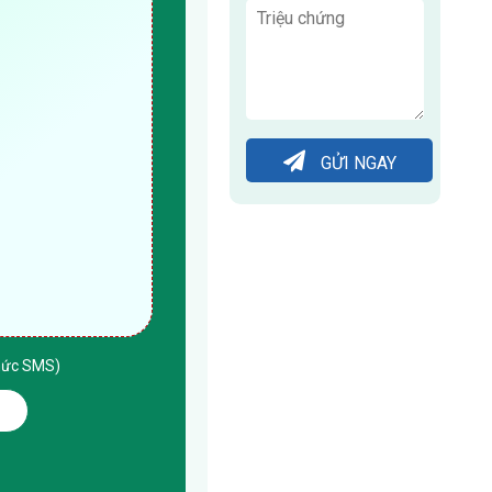
GỬI NGAY
thức SMS)