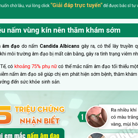
"Giải đáp trực tuyến"
ốn chờ lâu, vui lòng click
để được bác sĩ tư v
iệu nấm vùng kín nên thăm khám sớm
 âm đạo
do nấm
Candida Albicans
gây ra, có thể lây truyền
khi môi trường âm đạo bị mất cân bằng, gây ra tình trạng viêm n
 Tế, có
khoảng 75% phụ nữ
có thể mắc nấm âm đạo tối thiểu một 
hiễm nấm âm đạo sẽ giúp chị em phát hiện sớm bệnh, thăm khám s
hưởng đến sức khỏe sinh sản.