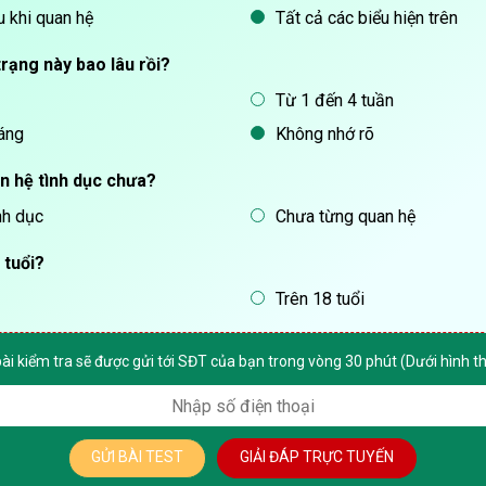
 khi quan hệ
Tất cả các biểu hiện trên
trạng này bao lâu rồi?
Từ 1 đến 4 tuần
áng
Không nhớ rõ
n hệ tình dục chưa?
nh dục
Chưa từng quan hệ
 tuổi?
Trên 18 tuổi
bài kiểm tra sẽ được gửi tới SĐT của bạn trong vòng 30 phút (Dưới hình 
GỬI BÀI TEST
GIẢI ĐÁP TRỰC TUYẾN