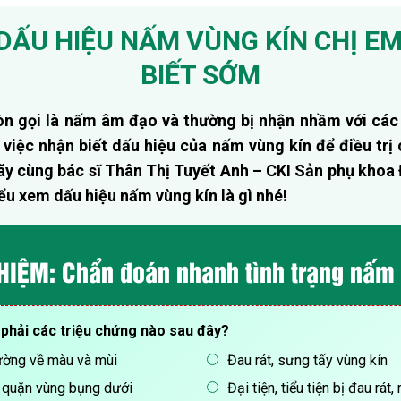
DẤU HIỆU NẤM VÙNG KÍN CHỊ E
BIẾT SỚM
òn gọi là nấm âm đạo và thường bị nhận nhầm với các
việc nhận biết dấu hiệu của nấm vùng kín để điều trị
ãy cùng bác sĩ Thân Thị Tuyết Anh – CKI Sản phụ khoa
ểu xem dấu hiệu nấm vùng kín là gì nhé!
IỆM: Chẩn đoán nhanh tình trạng nấm
phải các triệu chứng nào sau đây?
ường về màu và mùi
Đau rát, sưng tấy vùng kín
u quặn vùng bụng dưới
Đại tiện, tiểu tiện bị đau rát,