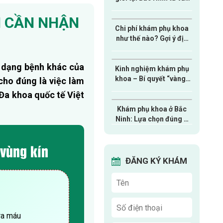
online miễn phí
M CẦN NHẬN
Chi phí khám phụ khoa
như thế nào? Gợi ý địa
chỉ khám nhanh chóng,
tiết kiệm
 dạng bệnh khác của
Kinh nghiệm khám phụ
khoa – Bí quyết “vàng”
 cho đúng là việc làm
chị em nào cũng cần
 Đa khoa quốc tế Việt
biết
Khám phụ khoa ở Bắc
Ninh: Lựa chọn đúng –
Bảo vệ sức khỏe toàn
diện cho chị em
 vùng kín
ĐĂNG KÝ KHÁM
 ra máu