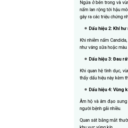
Ngứa ở bên trong và vùn
nấm lan rộng tới hậu mô
gây ra các triệu chứng n
Dấu hiệu 2: Khí hư
Khi nhiễm nấm Candida, 
như váng sữa hoặc màu 
Dấu hiệu 3: Đau rá
Khi quan hệ tình dục, v
thấy dấu hiệu này kèm 
Dấu hiệu 4: Vùng 
Âm hộ và âm đạo sưng đ
người bệnh gãi nhiều.
Quan sát bằng mắt thườn
khu vực vùng kín.