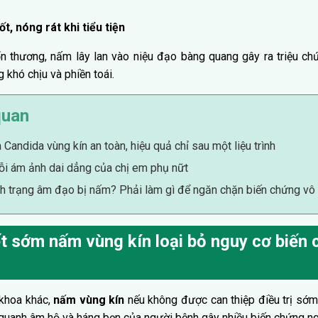
t, nóng rát khi tiểu tiện
thương, nấm lây lan vào niệu đạo bàng quang gây ra triệu chứn
 khó chịu và phiền toái.
quan
 Candida vùng kín an toàn, hiệu quả chỉ sau một liệu trình
i ám ảnh dai dẳng của chị em phụ nữt
h trạng âm đạo bị nấm? Phải làm gì để ngăn chặn biến chứng vô
t sớm nấm vùng kín loại bỏ nguy cơ biến
khoa khác,
nấm vùng kín
nếu không được can thiệp điều trị sớm 
a quanh âm hộ và háng bẹn của người bệnh gây nhiều biến chứng n