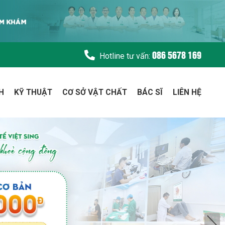
086 5678 169
Hotline tư vấn:
H
KỸ THUẬT
CƠ SỞ VẬT CHẤT
BÁC SĨ
LIÊN HỆ