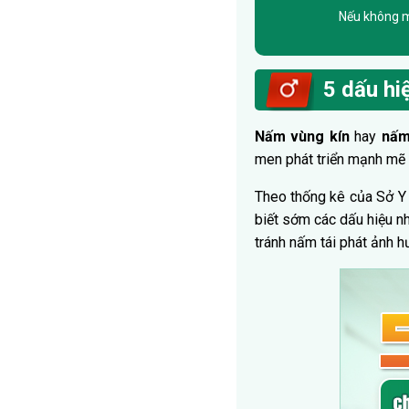
Nếu không mu
5 dấu h
Nấm vùng kín
hay
nấm
men phát triển mạnh mẽ 
Theo thống kê của Sở Y
biết sớm các dấu hiệu n
tránh nấm tái phát ảnh 