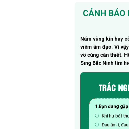
CẢNH BÁO 
Nấm vùng kín hay c
viêm âm đạo. Vì vậy 
vô cùng cần thiết. H
Sing Bắc Ninh tìm hi
TRẮC NGH
1.Bạn đang gặp 
Khí hư bất th
Đau âm ỉ, đa