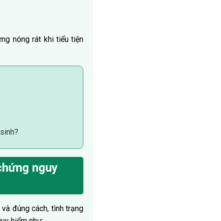
g nóng rát khi tiểu tiện
 sinh?
 chứng nguy
và đúng cách, tình trạng
guy hiểm như: