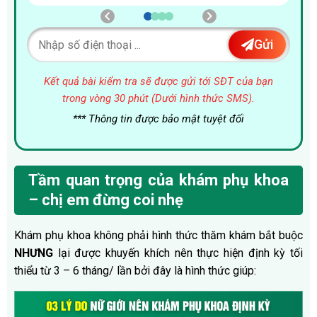
Gửi
Kết quả bài kiểm tra sẽ được gửi tới SĐT của bạn
trong vòng 30 phút (Dưới hình thức SMS).
*** Thông tin được bảo mật tuyệt đối
Tầm quan trọng của khám phụ khoa
– chị em đừng coi nhẹ
Khám phụ khoa không phải hình thức thăm khám bắt buộc
NHƯNG
lại được khuyến khích nên thực hiện định kỳ tối
thiểu từ 3 – 6 tháng/ lần bởi đây là hình thức giúp: