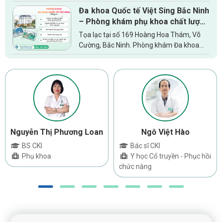
với phụ nữ trong độ tuổi sinh sản. Bệnh
Đa khoa Quốc tế Việt Sing Bắc Ninh
phụ khoa tưởng chừng như đơn giản
– Phòng khám phụ khoa chất lượng
nhưng nếu không được khám...
cao tin cậy của chị em
Tọa lạc tại số 169 Hoàng Hoa Thám, Võ
Cường, Bắc Ninh. Phòng khám Đa khoa
quốc tế Việt Sing Bắc Ninh đã và đang là
một trong những địa chỉ chăm sóc sức
khỏe sinh sản, điều trị các...
Nguyễn Thị Phương Loan
Ngô Việt Hào
BS CKI
Bác sĩ CKI
Phụ khoa
Y học Cổ truyền - Phục hồi
chức năng