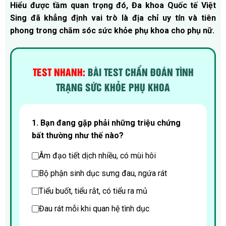
Hiểu được tầm quan trọng đó, Đa khoa Quốc tế Việt
Sing đã khẳng định vai trò là địa chỉ uy tín và tiên
phong trong chăm sóc sức khỏe phụ khoa cho phụ nữ.
TEST NHANH:
BÀI TEST CHẨN ĐOÁN TÌNH
TRẠNG SỨC KHỎE PHỤ KHOA
1. Bạn đang gặp phải những triệu chứng
2
bất thường như thế nào?
b
Âm đạo tiết dịch nhiều, có mùi hôi
Bộ phận sinh dục sưng đau, ngứa rát
Tiểu buốt, tiểu rắt, có tiểu ra mủ
Đau rát mỗi khi quan hệ tình dục