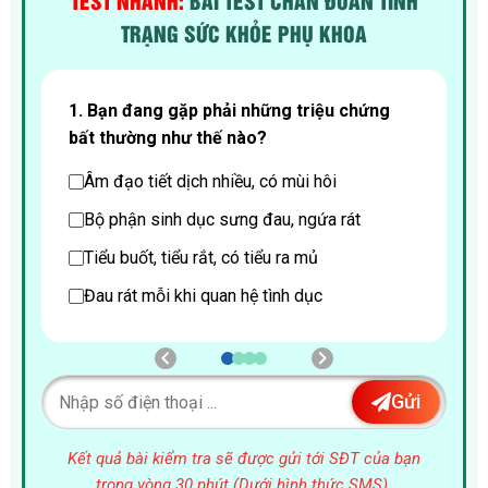
TEST NHANH:
BÀI TEST CHẨN ĐOÁN TÌNH
TRẠNG SỨC KHỎE PHỤ KHOA
1. Bạn đang gặp phải những triệu chứng
2
bất thường như thế nào?
b
Âm đạo tiết dịch nhiều, có mùi hôi
Bộ phận sinh dục sưng đau, ngứa rát
Tiểu buốt, tiểu rắt, có tiểu ra mủ
Đau rát mỗi khi quan hệ tình dục
Gửi
Kết quả bài kiểm tra sẽ được gửi tới SĐT của bạn
trong vòng 30 phút (Dưới hình thức SMS).