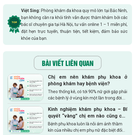
Việt Sing:
Phòng khám đa khoa quy mô lớn tại Bắc Ninh,
bạn không cần ra khỏi tỉnh vẫn được thăm khám bởi các
bác sĩ chuyên gia tại Hà Nội, tư vấn online 1 – 1 miễn phí,
đặt hẹn trực tuyến, thuận tiện, tiết kiệm, đảm bảo sức
khỏe của bạn.
BÀI VIẾT LIÊN QUAN
Chị em nên khám phụ khoa ở
phòng khám hay bệnh viện?
Theo thống kê, có tới 90% nữ giới gặp phải
các bệnh lý ở vùng kín một lần trong đời.
Các bệnh phụ khoa không chỉ khiến chị em
Kinh nghiệm khám phụ khoa – Bí
khó chịu mà còn tăng nguy cơ vô sinh –
quyết “vàng” chị em nào cũng cần
hiếm...
biết
Bệnh phụ khoa luôn là nỗi ám ảnh thầm
kín của nhiều chị em phụ nữ đặc biệt đối