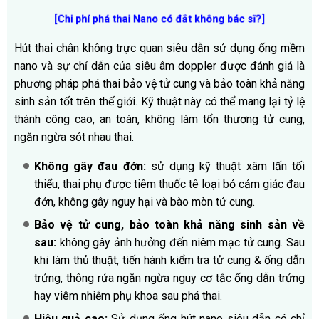
[Chi phí phá thai Nano có đắt không bác sĩ?]
Hút thai chân không trực quan siêu dẫn sử dụng ống mềm
nano và sự chỉ dẫn của siêu âm doppler được đánh giá là
phương pháp phá thai bảo vệ tử cung và bảo toàn khả năng
sinh sản tốt trên thế giới. Kỹ thuật này có thể mang lại tỷ lệ
thành công cao, an toàn, không làm tổn thương tử cung,
ngăn ngừa sót nhau thai.
Không gây đau đớn:
sử dụng kỹ thuật xâm lấn tối
thiểu, thai phụ được tiêm thuốc tê loại bỏ cảm giác đau
đớn, không gây nguy hại và bào mòn tử cung.
Bảo vệ tử cung, bảo toàn khả năng sinh sản về
sau:
không gây ảnh hưởng đến niêm mạc tử cung. Sau
khi làm thủ thuật, tiến hành kiểm tra tử cung & ống dẫn
trứng, thông rửa ngăn ngừa nguy cơ tắc ống dẫn trứng
hay viêm nhiễm phụ khoa sau phá thai.
Hiệu quả cao:
Sử dụng ống hút nano siêu dẫn có chỉ