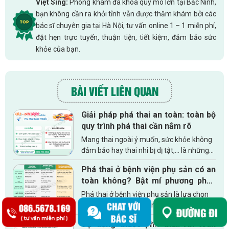
Việt Sing:
Phòng khám đa khoa quy mô lớn tại Bắc Ninh,
bạn không cần ra khỏi tỉnh vẫn được thăm khám bởi các
bác sĩ chuyên gia tại Hà Nội, tư vấn online 1 – 1 miễn phí,
đặt hẹn trực tuyến, thuận tiện, tiết kiệm, đảm bảo sức
khỏe của bạn.
BÀI VIẾT LIÊN QUAN
Giải pháp phá thai an toàn: toàn bộ
quy trình phá thai cần nắm rõ
Mang thai ngoài ý muốn, sức khỏe không
đảm bảo hay thai nhi bị dị tật,... là những
nguyên nhân khiến các chị em phải lựa
Phá thai ở bệnh viện phụ sản có an
chọn từ bỏ thai kì. Đây là hành động có thể
toàn không? Bật mí phương pháp
gây ra nhiều...
phá thai mới hiện nay
Phá thai ở bệnh viện phụ sản là lựa chọn
ưu tiên mà nhiều chị em phụ nữ hướng
đến. Vậy đây có phải là cơ sở uy tín và
Tự uống thuốc phá thai: An toàn
đáng để chị em lựa chọn hay không? Hãy