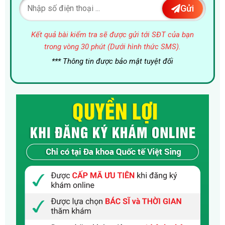
Gửi
Kết quả bài kiểm tra sẽ được gửi tới SĐT của bạn
trong vòng 30 phút (Dưới hình thức SMS).
*** Thông tin được bảo mật tuyệt đối