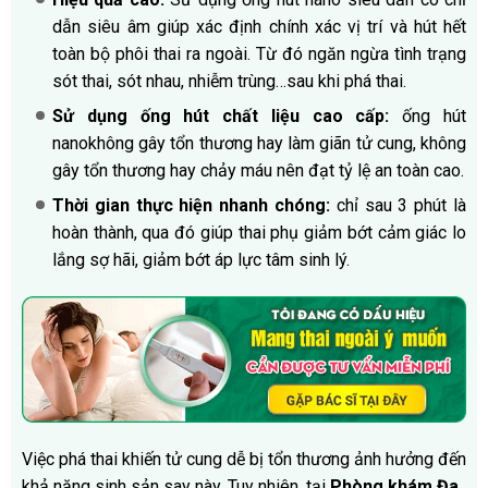
dẫn siêu âm giúp xác định chính xác vị trí và hút hết
toàn bộ phôi thai ra ngoài. Từ đó ngăn ngừa tình trạng
sót thai, sót nhau, nhiễm trùng…sau khi phá thai.
Sử dụng ống hút chất liệu cao cấp:
ống hút
nanokhông gây tổn thương hay làm giãn tử cung, không
gây tổn thương hay chảy máu nên đạt tỷ lệ an toàn cao.
Thời gian thực hiện nhanh chóng:
chỉ sau 3 phút là
hoàn thành, qua đó giúp thai phụ giảm bớt cảm giác lo
lắng sợ hãi, giảm bớt áp lực tâm sinh lý.
Việc phá thai khiến tử cung dễ bị tổn thương ảnh hưởng đến
khả năng sinh sản say này. Tuy nhiên, tại
Phòng khám Đa