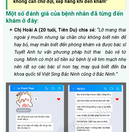
không cần chờ đợi, xếp hàng khi đến khám”
Một số đánh giá của bệnh nhân đã từng đến
khám ở đây:
Chị Hoài A (20 tuổi, Tiên Du) chia sẻ:
“Lỡ mang thai
ngoài ý muốn nhưng lại chần chừ không biết nên để
hay bỏ, may mắn biết đến phòng khám và được bác sĩ
Tuyết Anh tư vấn phương pháp hút thai bảo vệ tử
cung. Mình có một số tiền sử bệnh lý về tim mạch nhẹ
nên rất sợ các bác sĩ non tay, may quá biết đến Đa
khoa quốc tế Việt Sing Bắc Ninh cũng ở Bắc Ninh.”