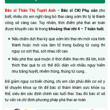
Bác sĩ Thân Thị Tuyết Anh
–
Bác sĩ CKI Phụ sản
cho
biết, nhiều chị em nghĩ rằng bỏ thai càng sớm thì tỷ lệ thành
công sẽ càng cao. Tuy nhiên, thời điểm phá thai an toàn
được khuyến cáo là trong
khoảng thai nhi 4 – 7 tuần tuổi.
Nếu chấm dứt thai kỳ quá sớm khi thai nhi mới vừa hình
thành hoặc mới vừa làm tổ trong buồng tử cung thì
nguy cơ sót thai, sót nhau rất cao.
Nếu phá thai quá muộn ở thời điểm thai nhi đã lớn, kích
thích thai quá to có thể đối diện với nhiều nguy hiểm
như băng huyết, nhiễm trùng, thủng tử cung…
Để giảm nguy cơ biến chứng, chị em cần phải đến cơ sở y
tế chuyên khoa uy tín để bác sĩ thăm khám sức khỏe cụ
thể, siêu âm xác định chính xác tuổi thai. Sau đó bác sĩ sẽ
tư vấn và chỉ định phương pháp phá thai an toàn.