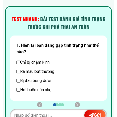
TEST NHANH:
BÀI TEST ĐÁNH GIÁ TÌNH TRẠNG
TRƯỚC KHI PHÁ THAI AN TOÀN
i
1. Hiện tại bạn đang gặp tình trạng như thế
2
nào?
Chỉ bị chậm kinh
Ra máu bất thường
Bị đau bụng dưới
Hơi buồn nôn nhẹ
Gửi