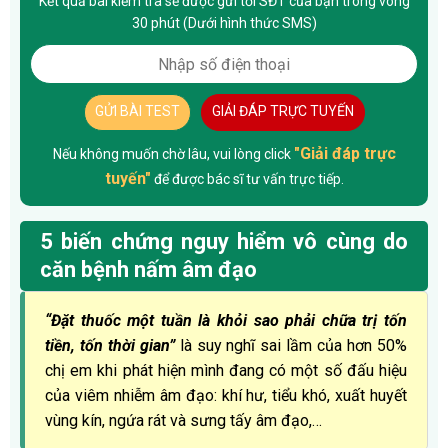
Kết quả bài kiểm tra sẽ được gửi tới SĐT của bạn trong vòng
30 phút (Dưới hình thức SMS)
GỬI BÀI TEST
GIẢI ĐÁP TRỰC TUYẾN
"Giải đáp trực
Nếu không muốn chờ lâu, vui lòng click
tuyến"
để được bác sĩ tư vấn trực tiếp.
5 biến chứng nguy hiểm vô cùng do
căn bệnh nấm âm đạo
“Đặt thuốc một tuần là khỏi sao phải chữa trị tốn
tiền, tốn thời gian”
là suy nghĩ sai lầm của hơn 50%
chị em khi phát hiện mình đang có một số đấu hiệu
của viêm nhiễm âm đạo: khí hư, tiểu khó, xuất huyết
vùng kín, ngứa rát và sưng tấy âm đạo,…