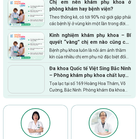
Chị em nên khám phụ khoa ở
phòng khám hay bệnh viện?
Theo thống kê, có tới 90% nữ giới gặp phải
các bệnh lý ở vùng kín một lần trong đời.
Các bệnh phụ khoa không chỉ khiến chị em
Kinh nghiệm khám phụ khoa – Bí
khó chịu mà còn tăng nguy cơ vô sinh –
quyết “vàng” chị em nào cũng cần
hiếm...
biết
Bệnh phụ khoa luôn là nỗi ám ảnh thầm
kín của nhiều chị em phụ nữ đặc biệt đối
với phụ nữ trong độ tuổi sinh sản. Bệnh
Đa khoa Quốc tế Việt Sing Bắc Ninh
phụ khoa tưởng chừng như đơn giản
– Phòng khám phụ khoa chất lượng
nhưng nếu không được khám...
cao tin cậy của chị em
Tọa lạc tại số 169 Hoàng Hoa Thám, Võ
Cường, Bắc Ninh. Phòng khám Đa khoa
quốc tế Việt Sing Bắc Ninh đã và đang là
một trong những địa chỉ chăm sóc sức
khỏe sinh sản, điều trị các...