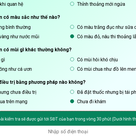
khi quan hệ
Thỉnh thoảng mới ngứa
ạn có màu sắc như thế nào?
ng bình thường
Có màu trắng đục như sữa 
vàng như nước mũi
Có màu đỏ, nâu thi thoảng l
ạn có mùi gì khác thường không?
 gì
Có mùi hôi khó chịu
nồng như cá ươn
Có mùi chua như đồ lên me
điều trị bằng phương pháp nào không?
ưng chưa điều trị
Đã đặt thuốc nhưng bị tái p
ua trên mạng
Chưa đi khám
bài kiểm tra sẽ được gửi tới SĐT của bạn trong vòng 30 phút (Dưới hình 