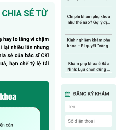
online miễn phí
 CHIA SẺ TỪ
Chi phí khám phụ khoa
như thế nào? Gợi ý địa
chỉ khám nhanh chóng,
tiết kiệm
ạ hay lo lắng vì chậm
Kinh nghiệm khám phụ
khoa – Bí quyết “vàng”
i lại nhiều lần nhưng
chị em nào cũng cần
ia sẻ của bác sĩ CKI
biết
uả, hạn chế tỷ lệ tái
Khám phụ khoa ở Bắc
Ninh: Lựa chọn đúng –
Bảo vệ sức khỏe toàn
diện cho chị em
 khoa
ĐĂNG KÝ KHÁM
iến cắn