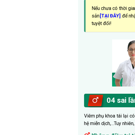
Nếu chưa có thời gian
sản
để nhậ
[TẠI ĐÂY]
tuyệt đối!
04 sai l
Viêm phụ khoa tái lại có
hệ miễn dịch,…Tuy nhiên,