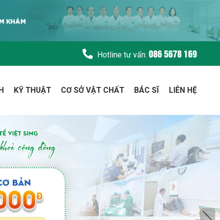
086 5678 169
Hotline tư vấn:
H
KỸ THUẬT
CƠ SỞ VẬT CHẤT
BÁC SĨ
LIÊN HỆ