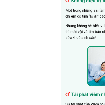
Không điều trị t
Một trong những sai lầm
chị em cố tình “lờ đi” cá
Nhưng không hề biết, vi 
thì mới vội vã tìm bác s
sức khoẻ sinh sản!
Tái phát viêm n
Sự tái phát của viêm nhi