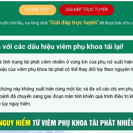
GỬI BÀI TEST
GIẢI ĐÁP TRỰC TUYẾN
"Giải đáp trực tuyến"
ốn chờ lâu, vui lòng click
để được bác sĩ tư v
 với các dấu hiệu viêm phụ khoa tái lại!
à tình trạng tái phát viêm nhiễm ở vùng kín của phụ nữ xuất hiện 
 hiệu của viêm phụ khoa tái phát có thể thay đổi tùy theo nguyên 
 chứng này không xuất hiện cùng một lúc và đa số các chị em ph
ệnh đã chuyển sang giai đoạn mãn tính khiến quá trình điều trị 
 lụy nguy hiểm.