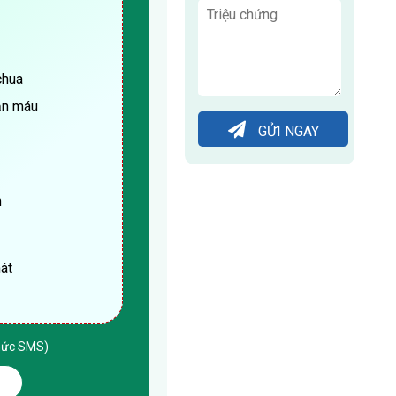
chua
ẫn máu
GỬI NGAY
n
hát
thức SMS)