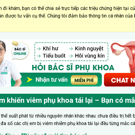
 đi khám, bạn có thể chia sẻ trực tiếp các triệu chứng hiện tại c
n được tư vấn cụ thể. Chúng tôi đảm bảo thông tin cá nhân củ
ầm khiến viêm phụ khoa tái lại – Bạn có mắ
 thể xuất phát từ nhiều nguyên nhân khác nhau: chưa điều trị hết b
 đa số các chị em bị viêm nhiễm phụ khoa tái lại đều từng mắc cá