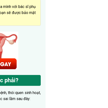
ủa mình với bác sĩ phụ
a bạn sẽ được bảo mật
c phải?
ệnh, thói quen sinh hoạt,
c sai lầm sau đây: