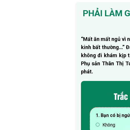
PHẢI LÀM G
“Mất ăn mất ngủ vì n
kinh bất thường…” Đâ
không đi khám kịp t
Phụ sản Thân Thị Tuy
phát.
Trắc
1. Bạn có bị ng
Không