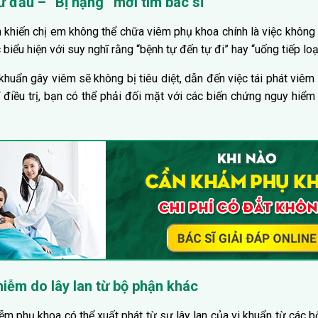
ừ đầu – “Bị nặng” mới tìm bác sĩ
 khiến chị em không thể chữa viêm phụ khoa chính là việc không đ
c biểu hiện với suy nghĩ rằng “bệnh tự đến tự đi” hay “uống tiếp loạ
khuẩn gây viêm sẽ không bị tiêu diệt, dẫn đến việc tái phát viêm
ĩ điều trị, bạn có thể phải đối mặt với các biến chứng nguy hiể
hiễm do lây lan từ bộ phận khác
ễm phụ khoa có thể xuất phát từ sự lây lan của vi khuẩn từ các b