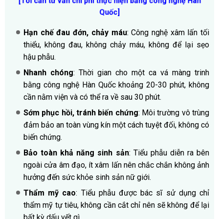
[Tôi cần tư vấn chi phí thực hiện bằng công nghệ Hàn
Quốc]
Hạn chế đau đớn, chảy máu
: Công nghệ xâm lấn tối
thiểu, không đau, không chảy máu, không để lại sẹo
hậu phẫu.
Nhanh chóng
: Thời gian cho một ca vá màng trinh
bằng công nghệ Hàn Quốc khoảng 20-30 phút, không
cần nằm viện và có thể ra về sau 30 phút.
Sớm phục hồi, tránh biến chứng
: Môi trường vô trùng
đảm bảo an toàn vùng kín một cách tuyệt đối, không có
biến chứng.
Bảo toàn khả năng sinh sản
: Tiểu phẫu diễn ra bên
ngoài cửa âm đạo, ít xâm lấn nên chắc chắn không ảnh
hưởng đến sức khỏe sinh sản nữ giới.
Thẩm mỹ cao
: Tiểu phẫu được bác sĩ sử dụng chỉ
thẩm mỹ tự tiêu, không cần cắt chỉ nên sẽ không để lại
bất kỳ dấu vết gì.