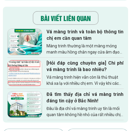
BÀI VIẾT LIÊN QUAN
Vá màng trinh và toàn bộ thông tin
chị em cần quan tâm
Màng trinh thường là một màng mỏng
manh màu hồng chắn ngay cửa âm đạo
phụ nữ và có ý nghĩa quan trọng đối với
[Hỏi đáp cùng chuyên gia] Chi phí
phụ nữ. Mặc dù hiện nay khái niệm trinh
vá màng trinh là bao nhiêu?
tiết đã thay đổi khá nhiều...
Vá màng trinh hiện vẫn còn là thủ thuật
khá xa lạ với nhiều chị em. Vì vậy khi các
chị em có quyết định thực hiện thủ thuật
Đã tìm thấy địa chỉ vá màng trinh
này, nhiều chị em thường băn khoăn
đáng tin cậy ở Bắc Ninh!
không biết chi phí...
Đâu là địa chỉ vá màng trinh uy tín là mối
quan tâm không hề nhỏ của rất nhiều chị
em phụ nữ hiện tại. Vì một vài lý do mà chị
em muốn thực hiện thủ thuật lấy lại...