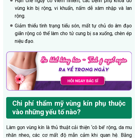
Hạn chế nguy cơ viêm nhiễm, các bệnh phụ khoa do
vùng kín bị rộng, vi khuẩn, nấm dễ xâm nhập và lan
rộng.
Giảm thiểu tình trạng tiểu són, mất tự chủ do âm đạo
giãn rộng có thể làm cho tử cung bị sa xuống, chèn ép
niệu đạo.
Chi phí thẩm mỹ vùng kín phụ thuộc
vào những yếu tố nào?
Làm gọn vùng kín là thủ thuật cải thiện ‘cô bé’ rộng, da mu
nhăn nheo, các cơ mất độ mẫn cảm khi quan hệ. Bằng