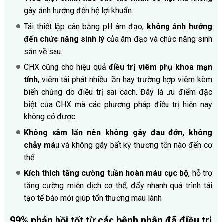
gây ảnh hưởng đến hệ lợi khuẩn.
Tái thiết lập cân bằng pH âm đạo,
không ảnh hưởng
đến chức năng sinh lý
của âm đạo và chức năng sinh
sản về sau.
CHX cũng cho hiệu quả
điều trị viêm phụ khoa mạn
tính
, viêm tái phát nhiều lần hay trường hợp viêm kèm
biến chứng do điều trị sai cách. Đây là ưu điểm đặc
biệt của CHX mà các phương pháp điều trị hiện nay
không có được.
Không xâm lấn nên không gây đau đớn, không
chảy máu
và không gây bất kỳ thương tổn nào đến cơ
thể.
Kích thích tăng cường tuần hoàn máu cục bộ
, hỗ trợ
tăng cường miễn dịch cơ thể, đẩy nhanh quá trình tái
tạo tế bào mới giúp tổn thương mau lành
99% phản hồi tốt từ các bệnh nhân đã điều trị