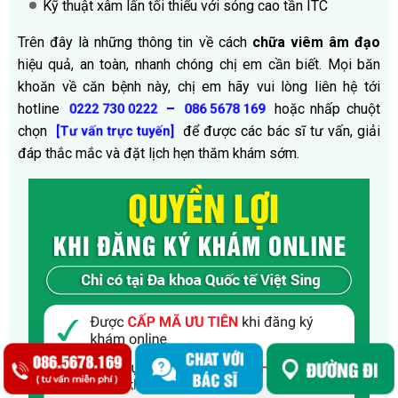
Kỹ thuật xâm lấn tối thiểu với sóng cao tần ITC
Trên đây là những thông tin về cách
chữa viêm âm đạo
hiệu quả, an toàn, nhanh chóng chị em cần biết. Mọi băn
khoăn về căn bệnh này, chị em hãy vui lòng liên hệ tới
hotline
–
hoặc nhấp chuột
0222 730 0222
086 5678 169
chọn
để được các bác sĩ tư vấn, giải
[Tư vấn trực tuyến]
đáp thắc mắc và đặt lịch hẹn thăm khám sớm.