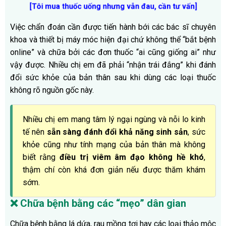
[Tôi mua thuốc uống nhưng vẫn đau, cần tư vấn]
Việc chẩn đoán cần được tiến hành bới các bác sĩ chuyên
khoa và thiết bị máy móc hiện đại chứ không thể “bắt bệnh
online” và chữa bởi các đơn thuốc “ai cũng giống ai” như
vậy được. Nhiều chị em đã phải “nhận trái đắng” khi đánh
đổi sức khỏe của bản thân sau khi dùng các loại thuốc
không rõ nguồn gốc này.
Nhiều chị em mang tâm lý ngại ngùng và nỗi lo kinh
tế nên
sẵn sàng đánh đổi khả năng sinh sản
, sức
khỏe cũng như tính mạng của bản thân mà không
biết rằng
điều trị viêm âm đạo không hề khó
,
thậm chí còn khá đơn giản nếu được thăm khám
sớm.
❌
Chữa bệnh bằng các “mẹo” dân gian
Chữa bệnh bằng lá dứa, rau mồng tơi hay các loại thảo mộc