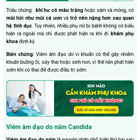
Triệu chứng:
khí hư có màu trắng
hoặc xám và mỏng, có
mùi hôi như mùi cá ươn
và
trở nên nặng hơn sau quan
hệ tình dục
. Tuy nhiên, nhiều phụ nữ bị bệnh không có biểu
hiện ra ngoài mà chỉ được phát hiện ra khi đi
khám phụ
khoa
định kỳ.
Biến chứng:
Viêm âm đạo do vi khuẩn có thể gây nhiễm
khuẩn buồng ối, sảy thai hoặc sinh non, vì thế nên phát hiện
sớm khi có thai để được điều trị sớm.
Viêm âm đạo do nấm Candida
Viêm âm đạo do nấm
là nguyên nhân phổ biến thứ hai sau