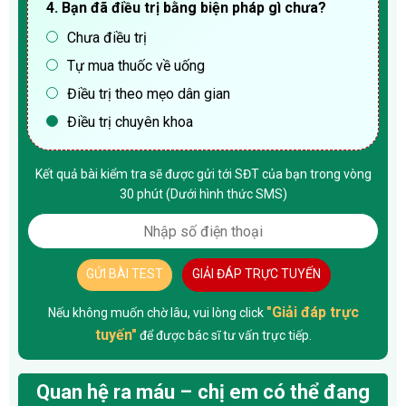
4. Bạn đã điều trị bằng biện pháp gì chưa?
Chưa điều trị
Tự mua thuốc về uống
Điều trị theo mẹo dân gian
Điều trị chuyên khoa
Kết quả bài kiểm tra sẽ được gửi tới SĐT của bạn trong vòng
30 phút (Dưới hình thức SMS)
GỬI BÀI TEST
GIẢI ĐÁP TRỰC TUYẾN
"Giải đáp trực
Nếu không muốn chờ lâu, vui lòng click
tuyến"
để được bác sĩ tư vấn trực tiếp.
Quan hệ ra máu – chị em có thể đang