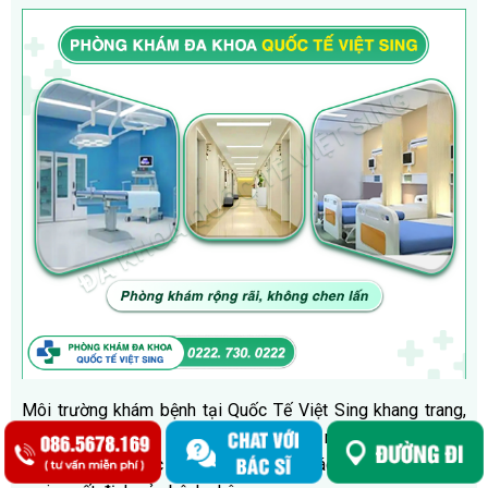
Môi trường khám bệnh tại Quốc Tế Việt Sing khang trang,
sạch sẽ đặc biệt luôn đảm bảo tính riêng tư, sử dụng
phòng khám 1 bác sĩ – 1 bệnh nhân. Bác sĩ luôn tôn trọng