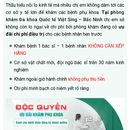
Thấu hiểu nỗi lo kinh tế mà nhiều chị em không dám tới các
cơ sở y tế lớn để khám các bệnh phụ khoa.
Tại p
hòng
khám
Đa khoa Quốc tế Việt Sing – Bắc Ninh
chị em sẽ
không còn lo ngại về chi phí bởi phòng khám đang có
ưu
đãi chi phí điều trị
cho các bệnh nhân hẹn trước:
Khám bệnh 1 bác sĩ – 1 bệnh nhân
KHÔNG CẦN XẾP
HÀNG
Cơ sở vật chất mới, đội ngũ bác sĩ trên 30 năm kinh
nghiệm
Khám ngoài giờ hành chính
không phụ thu tiền
Chi phí minh bạch có niêm yết rõ ràng