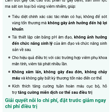
Làm đứt gãy các cấu trúc phân tử gây bệnh, sản sinh lực
ma sát ion loại bỏ vùng viêm nhiễm, giúp:
Tiêu diệt chính xác các tác nhân có hại, không để sót
vùng tổn thương mà
không gây ảnh hưởng đến hệ lợi
khuẩn
.
Tái thiết lập cân bằng pH âm đạo,
không ảnh hưởng
đến chức năng sinh lý
của âm đạo và chức năng sinh
sản về sau.
Cho hiệu quả điều trị với các trường hợp viêm phụ khoa
mãn tính, viêm tái phát nhiều lần.
Không xâm lấn, không gây đau đớn, không chảy
máu
và không gây bất kỳ thương tổn nào đến cơ thể.
Kích thích tăng cường tuần hoàn máu cục bộ, hỗ
trợ
tăng cường miễn dịch cơ thể sau điều trị
Giải quyết nỗi lo chi phí, đặt trước giảm ngay
chi phí điều trị