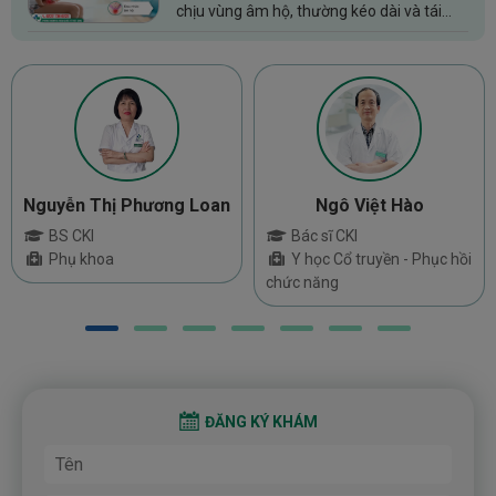
chịu vùng âm hộ, thường kéo dài và tái
phát nhiều lần làm ảnh hưởng ít nhiều tới
các hoạt động thường ngày của chị em
phụ nữ. Biết nguyên...
Nguyễn Thị Phương Loan
Ngô Việt Hào
BS CKI
Bác sĩ CKI
Phụ khoa
Y học Cổ truyền - Phục hồi
chức năng
ĐĂNG KÝ KHÁM