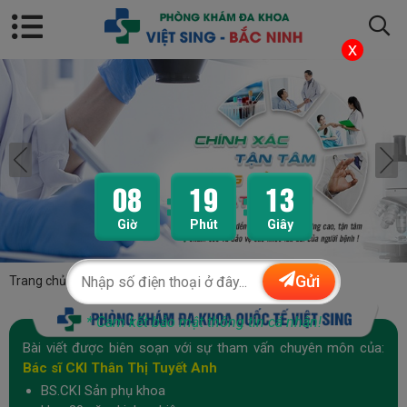
x
08
19
11
Giờ
Phút
Giây
Gửi
Trang chủ
/
Bệnh phụ khoa
/
Viêm phụ khoa
/
* Cam kết bảo mật thông tin cá nhân!
Bài viết được biên soạn với sự tham vấn chuyên môn của:
Bác sĩ CKI Thân Thị Tuyết Anh
BS.CKI Sản phụ khoa