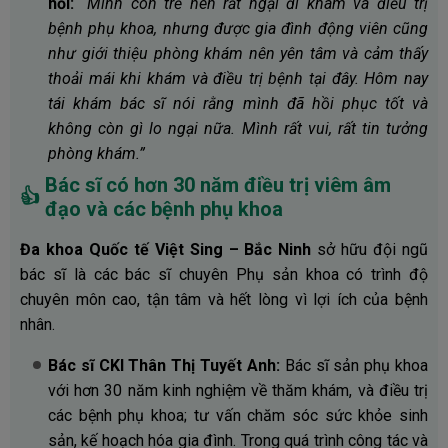
hồi:
“Mình còn trẻ nên rất ngại đi khám và điều trị
bệnh phụ khoa, nhưng được gia đình động viên cũng
như giới thiệu phòng khám nên yên tâm và cảm thấy
thoải mái khi khám và điều trị bệnh tại đây. Hôm nay
tái khám bác sĩ nói rằng mình đã hồi phục tốt và
không còn gì lo ngại nữa. Mình rất vui, rất tin tưởng
phòng khám.”
Bác sĩ có hơn 30 năm điều trị viêm âm
👍
đạo và các bệnh phụ khoa
Đa khoa Quốc tế Việt Sing – Bắc Ninh
sở hữu đội ngũ
bác sĩ là các bác sĩ chuyên Phụ sản khoa có trình độ
chuyên môn cao, tận tâm và hết lòng vì lợi ích của bệnh
nhân.
Bác sĩ CKI Thân Thị Tuyết Anh:
Bác sĩ sản phụ khoa
với hơn 30 năm kinh nghiệm về thăm khám, và điều trị
các bệnh phụ khoa; tư vấn chăm sóc sức khỏe sinh
sản, kế hoạch hóa gia đình. Trong quá trình công tác và