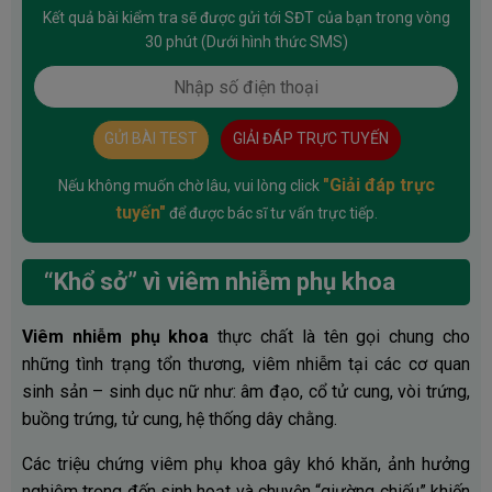
Kết quả bài kiểm tra sẽ được gửi tới SĐT của bạn trong vòng
30 phút (Dưới hình thức SMS)
GỬI BÀI TEST
GIẢI ĐÁP TRỰC TUYẾN
"Giải đáp trực
Nếu không muốn chờ lâu, vui lòng click
tuyến"
để được bác sĩ tư vấn trực tiếp.
“Khổ sở” vì viêm nhiễm phụ khoa
Viêm nhiễm phụ khoa
thực chất là tên gọi chung cho
những tình trạng tổn thương, viêm nhiễm tại các cơ quan
sinh sản – sinh dục nữ như: âm đạo, cổ tử cung, vòi trứng,
buồng trứng, tử cung, hệ thống dây chằng.
Các triệu chứng viêm phụ khoa gây khó khăn, ảnh hưởng
nghiêm trọng đến sinh hoạt và chuyện “giường chiếu” khiến