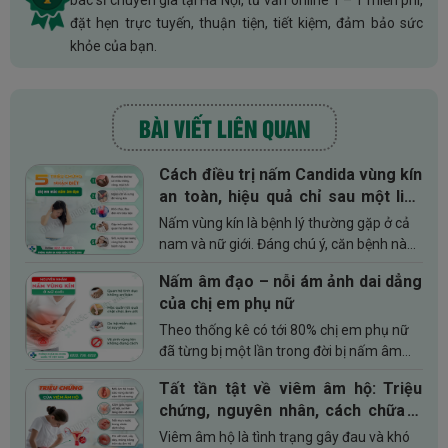
bác sĩ chuyên gia tại Hà Nội, tư vấn online 1 – 1 miễn phí,
đặt hẹn trực tuyến, thuận tiện, tiết kiệm, đảm bảo sức
khỏe của bạn.
BÀI VIẾT LIÊN QUAN
Cách điều trị nấm Candida vùng kín
an toàn, hiệu quả chỉ sau một liệu
trình
Nấm vùng kín là bệnh lý thường gặp ở cả
nam và nữ giới. Đáng chú ý, căn bệnh này
nếu không được điều trị kịp thời thì sẽ
Nấm âm đạo – nỗi ám ảnh dai dẳng
không chỉ gây bất tiện cho đời sống sinh
của chị em phụ nữ
hoạt hàng...
Theo thống kê có tới 80% chị em phụ nữ
đã từng bị một lần trong đời bị nấm âm
đạo. Đây không phải bệnh khó chữa
Tất tần tật về viêm âm hộ: Triệu
nhưng nếu không can thiệp hỗ trợ điều trị
chứng, nguyên nhân, cách chữa &
thì sẽ kéo dài...
địa chỉ uy tín
Viêm âm hộ là tình trạng gây đau và khó