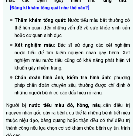
mắc các bệnh nguy hiểm như
ung thư
.”
[Đăng kí khám tổng quát như thế nào?]
Thăm khám tổng quát:
Nước tiểu màu bất thường có
thể liên quan đến những vấn đề về sức khỏe sinh sản
hoặc cơ quan sinh dục.
Xét nghiệm máu:
Bác sĩ sử dụng các xét nghiệm
nước tiểu để tìm kiếm nguyên nhân gây bệnh. Xét
nghiệm mẫu nước tiểu cũng có khả năng phát hiện vi
khuẩn gây nhiễm trùng.
Chẩn đoán hình ảnh, kiểm tra hình ảnh:
phương
pháp chẩn đoán chuyên sâu, thường được chỉ định ở
những người bệnh có các dấu hiệu rõ ràng.
Người bị
nước tiểu màu đỏ, hồng, nâu
,..cần điều trị
nguyên nhân gốc gây ra bệnh, cụ thể là những bệnh tiết niệu
thuộc niệu đạo, bàng quang hoặc thận đều có thể điều trị
thành công nếu lựa chọn cơ sở khám chữa bệnh uy tín, trình
độ cao.