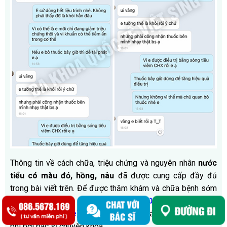
Thông tin về cách chữa, triệu chứng và nguyên nhân
nước
tiểu có màu đỏ, hồng, nâu
đã được cung cấp đầy đủ
trong bài viết trên. Để được thăm khám và chữa bệnh sớm
vui lòng gọi đến
–
hoặc
0222 730 0222
086 5678 169
để được bác sĩ giải đáp cụ thể miễn
[Khám bệnh online
]
phí bởi bác sĩ chuyên khoa.