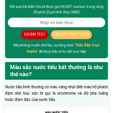
Kết quả bài kiểm tra sẽ được gửi tới SĐT của bạn trong vòng
30 phút (Dưới hình thức SMS)
GỬI BÀI TEST
GIẢI ĐÁP TRỰC TUYẾN
"Giải đáp trực
Nếu không muốn chờ lâu, vui lòng click
tuyến"
để được bác sĩ tư vấn trực tiếp.
Màu sắc nước tiểu bất thường là như
thế nào?
Nước tiểu bình thường có màu vàng nhạt đến màu hổ phách
đậm nhờ loại sắc tố gọi là urochrome và độ pha loãng
hoặc đậm đặc của nước tiểu.