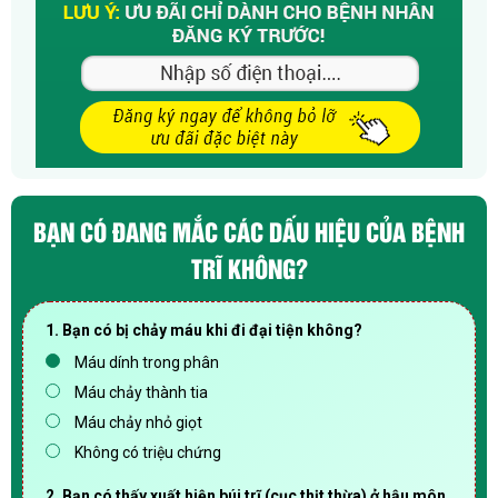
BẠN CÓ ĐANG MẮC CÁC DẤU HIỆU CỦA BỆNH
TRĨ KHÔNG?
1. Bạn có bị chảy máu khi đi đại tiện không?
Máu dính trong phân
Máu chảy thành tia
Máu chảy nhỏ giọt
Không có triệu chứng
2. Bạn có thấy xuất hiện búi trĩ (cục thịt thừa) ở hậu môn