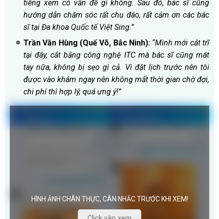
tiếng xem có vấn đề gì không. Sau đó, bác sĩ cũng
hướng dẫn chăm sóc rất chu đáo, rất cảm ơn các bác
sĩ tại Đa khoa Quốc tế Việt Sing.”
Trần Văn Hùng (Quế Võ, Bắc Ninh):
“Mình mới cắt trĩ
tại đây, cắt bằng công nghệ ITC mà bác sĩ cũng mát
tay nữa, không bị sẹo gì cả. Vì đặt lịch trước nên tôi
được vào khám ngay nên không mất thời gian chờ đợi,
chi phí thì hợp lý, quá ưng ý!”
HÌNH ẢNH CHÂN THỰC, CÂN NHẮC TRƯỚC KHI XEM!
Click vào xem