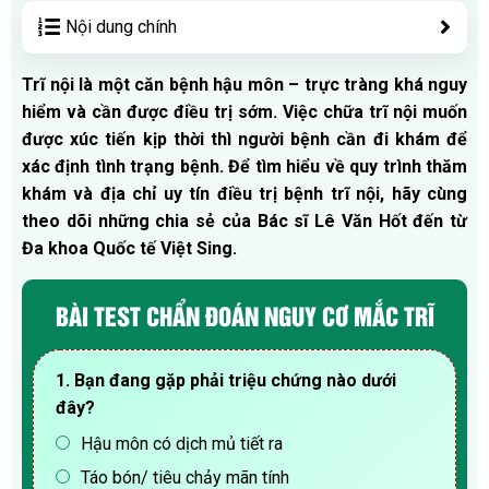
Nội dung chính
Trĩ nội là một căn bệnh hậu môn – trực tràng khá nguy
hiểm và cần được điều trị sớm. Việc chữa trĩ nội muốn
được xúc tiến kịp thời thì người bệnh cần đi khám để
xác định tình trạng bệnh. Để tìm hiểu về quy trình thăm
khám và địa chỉ uy tín điều trị bệnh trĩ nội, hãy cùng
theo dõi những chia sẻ của Bác sĩ Lê Văn Hốt đến từ
Đa khoa Quốc tế Việt Sing.
BÀI TEST CHẨN ĐOÁN NGUY CƠ MẮC TRĨ
1. Bạn đang gặp phải triệu chứng nào dưới
đây?
Hậu môn có dịch mủ tiết ra
Táo bón/ tiêu chảy mãn tính