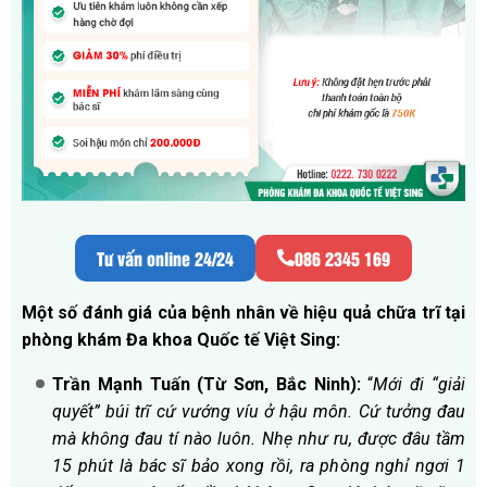
Tư vấn online 24/24
086 2345 169
Một số đánh giá của bệnh nhân về hiệu quả chữa trĩ tại
phòng khám Đa khoa Quốc tế Việt Sing:
Trần Mạnh Tuấn (Từ Sơn, Bắc Ninh):
“
Mới đi “giải
quyết” búi trĩ cứ vướng víu ở hậu môn. Cứ tưởng đau
mà không đau tí nào luôn. Nhẹ như ru, được đâu tầm
15 phút là bác sĩ bảo xong rồi, ra phòng nghỉ ngơi 1