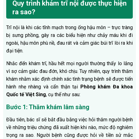
Quy trình khám trĩ nội được thực hiện
ra sao?
Trĩ nội là khi các tĩnh mạch trong ống hậu môn – trực tràng
bị sưng phồng, gây ra các biểu hiện như chảy máu khi đi
ngoài, hậu môn phù nề, đau rát và cảm giác búi trĩ lòi ra khi
đại tiện.
Nhắc đến khám trĩ, hầu hết mọi người thường thấy lo lắng
vì sợ cảm giác đau đớn, khó chịu. Tuy nhiên, quy trình thăm
khám nhằm xác định chính xác tình trạng bệnh sẽ được tiến
hành nhẹ nhàng và cẩn thận tại
Phòng khám Đa khoa
Quốc tế Việt Sing
, cụ thể như sau:
Bước 1: Thăm khám lâm sàng
Đầu tiên, bác sĩ sẽ bắt đầu bằng việc hỏi thăm người bệnh
về những triệu chứng đã xuất hiện khi nào, mức độ nghiêm
trọng ra sao. Người bệnh cũng được hỏi về tiền sử mắc