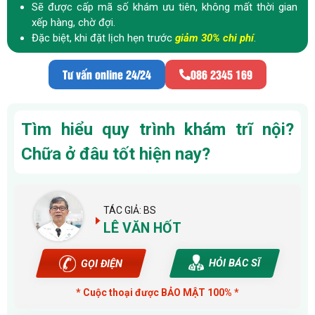
Sẽ được cấp mã số khám ưu tiên, không mất thời gian
xếp hàng, chờ đợi.
Đặc biệt, khi đặt lịch hẹn trước
giảm 30% chi phí
.
Tư vấn online 24/24
086 2345 169
Tìm hiểu quy trình khám trĩ nội?
Chữa ở đâu tốt hiện nay?
TÁC GIẢ: BS
LÊ VĂN HỐT
HỎI BÁC SĨ
GỌI ĐIỆN
* Cuộc thoại được BẢO MẬT 100% *