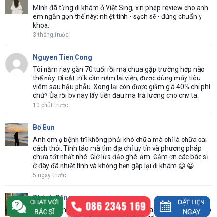
Mình đã từng đi khám ở Việt Sing, xin phép review cho anh
em ngắn gọn thế này: nhiệt tình - sạch sẽ - đúng chuẩn y
khoa.
3 tháng trước
Nguyen Tien Cong
Tôi năm nay gần 70 tuổi rồi mà chưa gặp trường hợp nào
thế này. Đi cắt trĩ k cần nằm lại viện, được dùng máy tiêu
viêm sau hậu phẫu. Xong lại còn được giảm giá 40% chi phí
chứ? Ủa rồi bv này lấy tiền đâu mà trả lương cho cnv ta.
10 phút trước
Bố Bun
Anh em ạ bệnh trĩ không phải khó chữa mà chỉ là chữa sai
cách thôi. Tỉnh táo mà tìm địa chỉ uy tín và phương pháp
chữa tốt nhất nhé. Giờ lừa đảo ghê lắm. Cảm ơn các bác sĩ
ở đây đã nhiệt tình và không hẹn gặp lại đi khám 😀 😀
5 ngày trước
Thành Công
Trước bị chảy dịch hậu môn vàng khè ra rồi, tưởng phải đeo