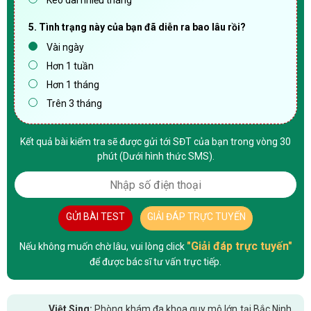
Kéo dài nhiều tháng
5. Tình trạng này của bạn đã diễn ra bao lâu rồi?
Vài ngày
Hơn 1 tuần
Hơn 1 tháng
Trên 3 tháng
Kết quả bài kiểm tra sẽ được gửi tới SĐT của bạn trong vòng 30
phút (Dưới hình thức SMS).
GỬI BÀI TEST
GIẢI ĐÁP TRỰC TUYẾN
"Giải đáp trực tuyến"
Nếu không muốn chờ lâu, vui lòng click
để được bác sĩ tư vấn trực tiếp.
Việt Sing:
Phòng khám đa khoa quy mô lớn tại Bắc Ninh,