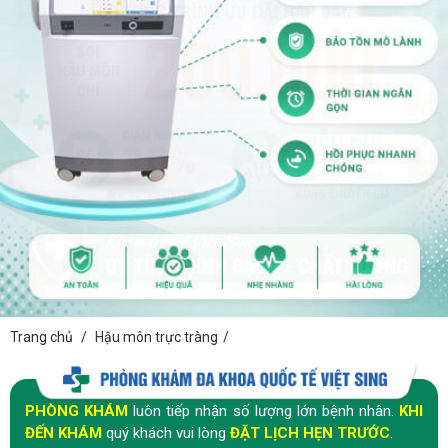
Trang chủ
/
Hậu môn trực tràng
/
PHÒNG KHÁM
luôn tiếp nhận số lượng lớn bệnh nhân.
KHI
ĐẾN KHÁM
quý khách vui lòng
ĐẶT LỊCH HẸN TRƯỚC
.