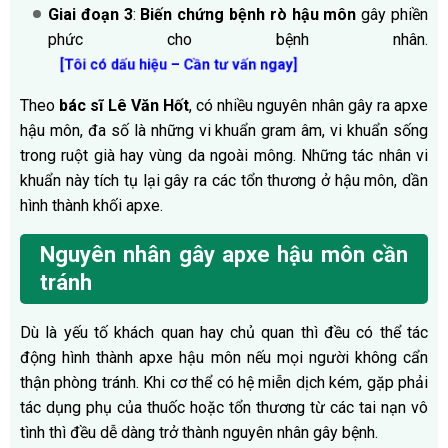
Giai đoạn 3
:
Biến chứng bệnh rò hậu môn
gây phiền
phức cho bệnh nhân.
[Tôi có dấu hiệu – Cần tư vấn ngay]
Theo
bác sĩ Lê Văn Hốt
, có nhiều nguyên nhân gây ra apxe
hậu môn, đa số là những vi khuẩn gram âm, vi khuẩn sống
trong ruột già hay vùng da ngoài mông. Những tác nhân vi
khuẩn này tích tụ lại gây ra các tổn thương ở hậu môn, dần
hình thành khối apxe.
Nguyên nhân gây apxe hậu môn cần
tránh
Dù là yếu tố khách quan hay chủ quan thì đều có thể tác
động hình thành apxe hậu môn nếu mọi người không cẩn
thận phòng tránh. Khi cơ thể có hệ miễn dịch kém, gặp phải
tác dụng phụ của thuốc hoặc tổn thương từ các tai nạn vô
tình thì đều dễ dàng trở thành nguyên nhân gây bệnh.