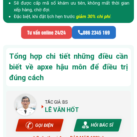
Sẽ được cấp mã số khám ưu tiên, không mất thời gian
xếp hàng, chờ đợi.
Đặc biệt, khi đặt lịch hẹn trước
giảm 30% chi phí
.
Tư vấn online 24/24
086 2345 169
Tổng hợp chi tiết những điều cần
biết về apxe hậu môn để điều trị
đúng cách
TÁC GIẢ: BS
LÊ VĂN HỐT
HỎI BÁC SĨ
GỌI ĐIỆN