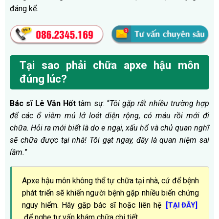
đáng kể.
Tại sao phải chữa apxe hậu môn
đúng lúc?
Bác sĩ Lê Văn Hốt
tâm sự: “
Tôi gặp rất nhiều trường hợp
để các ổ viêm mủ lở loét diện rộng, có máu rồi mới đi
chữa. Hỏi ra mới biết là do e ngại, xấu hổ và chủ quan nghĩ
sẽ chữa được tại nhà! Tôi gạt ngay, đây là quan niệm sai
lầm.
”
Apxe hậu môn không thể tự chữa tại nhà, cứ để bệnh
phát triển sẽ khiến người bệnh gặp nhiều biến chứng
nguy hiểm. Hãy gặp bác sĩ hoặc liên hệ
[TẠI ĐÂY]
để nghe tư vấn khám chữa chi tiết.