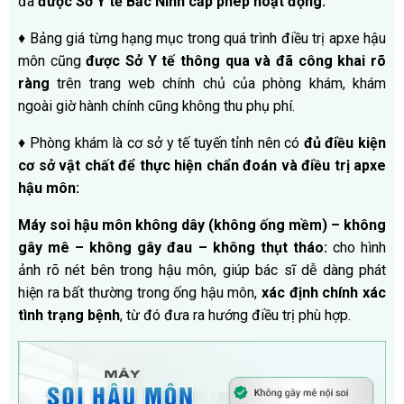
đã
được Sở Y tế Bắc Ninh cấp phép hoạt động.
♦ Bảng giá từng hạng mục trong quá trình điều trị apxe hậu
môn cũng
được Sở Y tế thông qua và đã công khai rõ
ràng
trên trang web chính chủ của phòng khám, khám
ngoài giờ hành chính cũng không thu phụ phí.
♦ Phòng khám là cơ sở y tế tuyến tỉnh nên có
đủ điều kiện
cơ sở vật chất để thực hiện chẩn đoán và điều trị apxe
hậu môn:
Máy soi hậu môn không dây (không ống mềm) – không
gây mê – không gây đau – không thụt tháo:
cho hình
ảnh rõ nét bên trong hậu môn, giúp bác sĩ dễ dàng phát
hiện ra bất thường trong ống hậu môn,
xác định chính xác
tình trạng bệnh
, từ đó đưa ra hướng điều trị phù hợp.