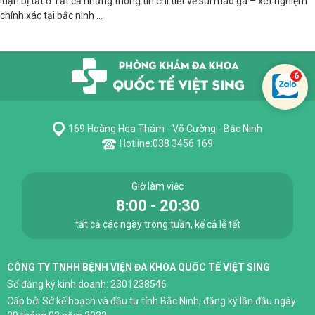
luận bị tắt
ở Tất cả những thông tin chi tiết về sùi mào gà – xét nghiệm
chính xác tại bắc ninh
...
169 Hoàng Hoa Thám - Võ Cường - Bắc Ninh
Hotline:
038 3456 169
Giờ làm việc
8:00 - 20:30
tất cả các ngày trong tuần, kể cả lễ tết
CÔNG TY TNHH BỆNH VIỆN ĐA KHOA QUỐC TẾ VIỆT SING
Số đăng ký kinh doanh: 2301238546
Cấp bởi Sở kế hoạch và đầu tư tỉnh Bắc Ninh, đăng ký lần đầu ngày