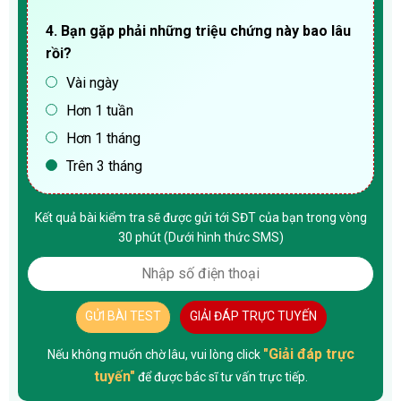
4. Bạn gặp phải những triệu chứng này bao lâu
rồi?
Vài ngày
Hơn 1 tuần
Hơn 1 tháng
Trên 3 tháng
Kết quả bài kiểm tra sẽ được gửi tới SĐT của bạn trong vòng
30 phút (Dưới hình thức SMS)
GỬI BÀI TEST
GIẢI ĐÁP TRỰC TUYẾN
"Giải đáp trực
Nếu không muốn chờ lâu, vui lòng click
tuyến"
để được bác sĩ tư vấn trực tiếp.