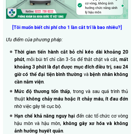
[Tôi muốn biết chi phí cho 1 lần cắt trĩ là bao nhiêu?]
Ưu điểm của phương pháp:
Thời gian tiến hành cắt bỏ chỉ kéo dài khoảng 20
phút
, mỗi búi trĩ chỉ cần 3-5s để thắt chặt và cắt,
mất
khoảng 3 phút là đạt được mục đích điều trị
,
sau 24
giờ có thể đại tiện bình thường
và
bệnh nhân không
cần nằm viện
.
Mức độ thương tổn thấp
, trong và sau quá trình thủ
thuật
không chảy máu hoặc ít chảy máu
,
ít đau đớn
nhờ việc gây tê cục bộ.
Hạn chế khả năng nguy hại
đến các tổ chức cơ vòng
hậu môn và hậu môn,
không gây xơ hóa và không
ảnh hưởng huyết quản
.