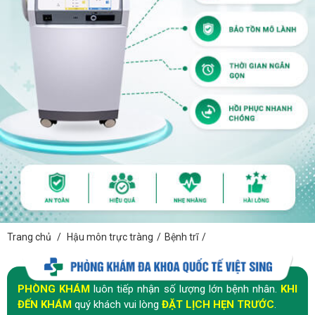
Trang chủ
/
Hậu môn trực tràng
/
Bệnh trĩ
/
PHÒNG KHÁM
luôn tiếp nhận số lượng lớn bệnh nhân.
KHI
ĐẾN KHÁM
quý khách vui lòng
ĐẶT LỊCH HẸN TRƯỚC
.