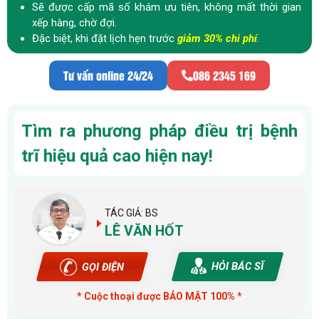
Sẽ được cấp mã số khám ưu tiên, không mất thời gian
xếp hàng, chờ đợi.
Đặc biệt, khi đặt lịch hẹn trước
giảm 30% chi phí
.
Tư vấn online 24/24
086 2345 169
Tìm ra phương pháp điều trị bệnh
trĩ hiệu quả cao hiện nay!
TÁC GIẢ: BS
LÊ VĂN HỐT
HỎI BÁC SĨ
GỌI ĐIỆN
* Cuộc thoại được BẢO MẬT 100% *