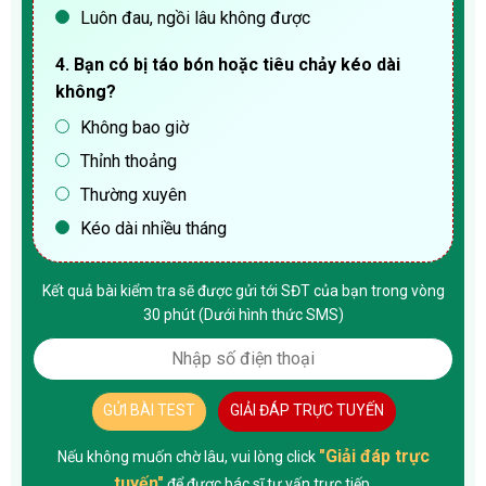
Luôn đau, ngồi lâu không được
4. Bạn có bị táo bón hoặc tiêu chảy kéo dài
không?
Không bao giờ
Thỉnh thoảng
Thường xuyên
Kéo dài nhiều tháng
Kết quả bài kiểm tra sẽ được gửi tới SĐT của bạn trong vòng
30 phút (Dưới hình thức SMS)
GỬI BÀI TEST
GIẢI ĐÁP TRỰC TUYẾN
"Giải đáp trực
Nếu không muốn chờ lâu, vui lòng click
tuyến"
để được bác sĩ tư vấn trực tiếp.