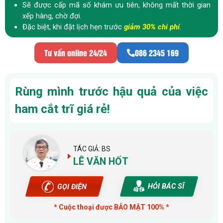
Sẽ được cấp mã số khám ưu tiên, không mất thời gian
xếp hàng, chờ đợi.
Đặc biệt, khi đặt lịch hẹn trước
giảm 30% chi phí
.
Tư vấn online 24/24
086 2345 169
Rùng mình trước hậu quả của việc
ham cắt trĩ giá rẻ!
TÁC GIẢ: BS
LÊ VĂN HỐT
HỎI BÁC SĨ
GỌI ĐIỆN
* Cuộc thoại được BẢO MẬT 100% *