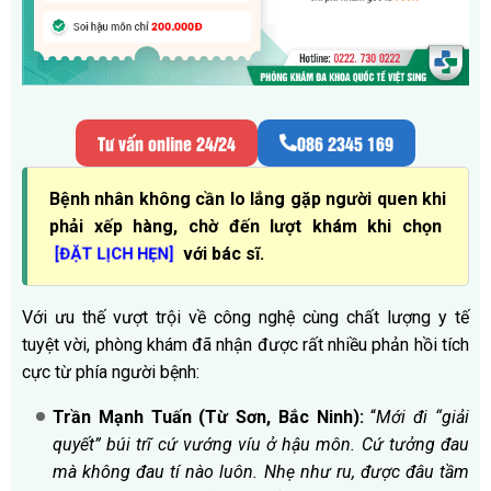
Tư vấn online 24/24
086 2345 169
Bệnh nhân không cần lo lắng gặp người quen khi
phải xếp hàng, chờ đến lượt khám khi chọn
với bác sĩ.
[ĐẶT LỊCH HẸN]
Với ưu thế vượt trội về công nghệ cùng chất lượng y tế
tuyệt vời, phòng khám đã nhận được rất nhiều phản hồi tích
cực từ phía người bệnh:
Trần Mạnh Tuấn (Từ Sơn, Bắc Ninh):
“
Mới đi “giải
quyết” búi trĩ cứ vướng víu ở hậu môn. Cứ tưởng đau
mà không đau tí nào luôn. Nhẹ như ru, được đâu tầm