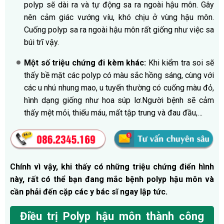
polyp sẽ dài ra và tự động sa ra ngoài hậu môn. Gây
nên cảm giác vướng víu, khó chịu ở vùng hậu môn.
Cuống polyp sa ra ngoài hậu môn rất giống như việc sa
búi trĩ vậy.
Một số triệu chứng đi kèm khác:
Khi kiểm tra soi sẽ
thấy bề mặt các polyp có màu sắc hồng sáng, cùng với
các u nhú nhung mao, u tuyến thường có cuống màu đỏ,
hình dạng giống như hoa súp lơ.Người bệnh sẽ cảm
thấy mệt mỏi, thiếu máu, mất tập trung và đau đầu,…
Chính vì vậy, khi thấy có những triệu chứng điển hình
này, rất có thể bạn đang mắc bệnh polyp hậu môn và
cần phải đến cặp các y bác sĩ ngay lập tức.
Điều trị Polyp hậu môn thành công