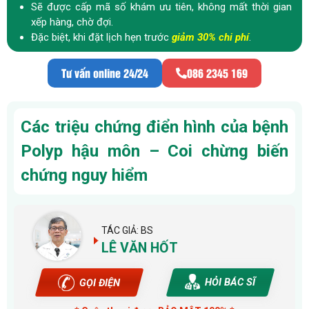
Sẽ được cấp mã số khám ưu tiên, không mất thời gian
xếp hàng, chờ đợi.
Đặc biệt, khi đặt lịch hẹn trước
giảm 30% chi phí
.
Tư vấn online 24/24
086 2345 169
Các triệu chứng điển hình của bệnh
Polyp hậu môn – Coi chừng biến
chứng nguy hiểm
TÁC GIẢ: BS
LÊ VĂN HỐT
HỎI BÁC SĨ
GỌI ĐIỆN