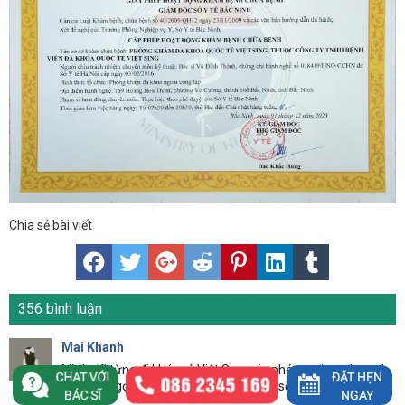
Chia sẻ bài viết
356 bình luận
Mai Khanh
Mình đã từng đi khám ở Việt Sing, xin phép review cho anh
em ngắn gọn thế này: nhiệt tình - sạch sẽ - đúng chuẩn y
khoa.