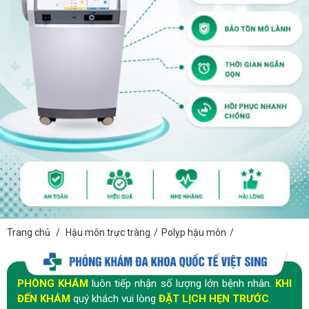
Trang chủ
/
Hậu môn trực tràng
/
Polyp hậu môn
/
PHÒNG KHÁM
luôn tiếp nhận số lượng lớn bệnh nhân.
KHI
ĐẾN KHÁM
quý khách vui lòng
ĐẶT LỊCH HẸN TRƯỚC
.