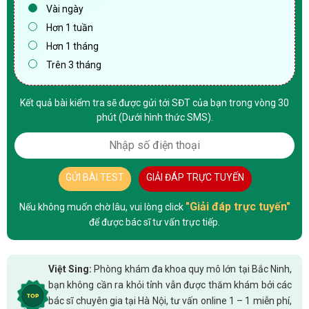
Vài ngày
Hơn 1 tuần
Hơn 1 tháng
Trên 3 tháng
Kết quả bài kiểm tra sẽ được gửi tới SĐT của bạn trong vòng 30
phút (Dưới hình thức SMS).
GỬI BÀI TEST
GIẢI ĐÁP TRỰC TUYẾN
"Giải đáp trực tuyến"
Nếu không muốn chờ lâu, vui lòng click
để được bác sĩ tư vấn trực tiếp.
Việt Sing:
Phòng khám đa khoa quy mô lớn tại Bắc Ninh,
bạn không cần ra khỏi tỉnh vẫn được thăm khám bởi các
bác sĩ chuyên gia tại Hà Nội, tư vấn online 1 – 1 miễn phí,