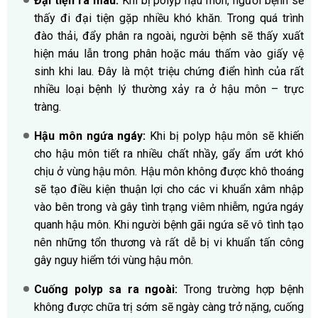
Đại tiện ra máu:
Khi bị polyp hậu môn, người bệnh sẽ
thấy đi đại tiện gặp nhiều khó khăn. Trong quá trình
đào thải, đẩy phân ra ngoài, người bệnh sẽ thấy xuất
hiện máu lẫn trong phân hoặc máu thấm vào giấy vệ
sinh khi lau. Đây là một triệu chứng điển hình của rất
nhiều loại bệnh lý thường xảy ra ở hậu môn – trực
tràng.
Hậu môn ngứa ngáy:
Khi bị polyp hậu môn sẽ khiến
cho hậu môn tiết ra nhiều chất nhầy, gẩy ẩm ướt khó
chịu ở vùng hậu môn. Hậu môn không được khô thoáng
sẽ tạo điều kiện thuận lợi cho các vi khuẩn xâm nhập
vào bên trong và gây tình trạng viêm nhiễm, ngứa ngáy
quanh hậu môn. Khi người bệnh gãi ngứa sẽ vô tình tạo
nên những tổn thương và rất dễ bị vi khuẩn tấn công
gây nguy hiểm tới vùng hậu môn.
Cuống polyp sa ra ngoài:
Trong trường hợp bệnh
không được chữa trị sớm sẽ ngày càng trở nặng, cuống