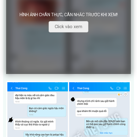
HÌNH ẢNH CHÂN THỰC, CÂN NHẮC TRƯỚC KHI XEM!
Click vào xem