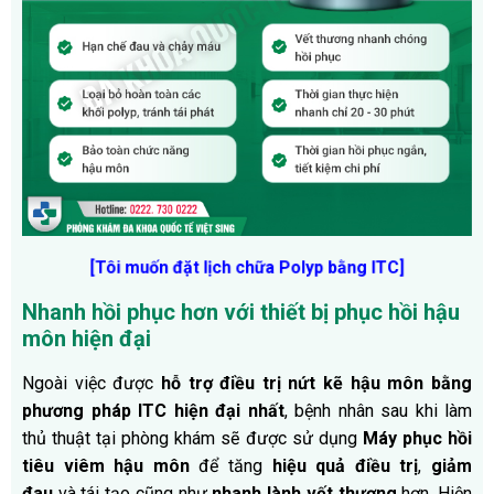
[Tôi muốn đặt lịch chữa Polyp bằng ITC]
Nhanh hồi phục hơn với thiết bị phục hồi hậu
môn hiện đại
Ngoài việc được
hỗ trợ điều trị nứt kẽ hậu môn bằng
phương pháp ITC hiện đại nhất
, bệnh nhân sau khi làm
thủ thuật tại phòng khám sẽ được sử dụng
Máy phục hồi
tiêu viêm hậu môn
để tăng
hiệu quả điều trị
,
giảm
đau
và tái tạo cũng như
nhanh lành vết thương
hơn. Hiện