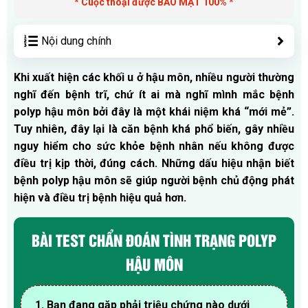
* Cuộc thoại được BẢO MẬT 100% *
Nội dung chính
Khi xuất hiện các khối u ở hậu môn, nhiều người thường
nghĩ đến bệnh trĩ, chứ ít ai mà nghĩ mình mắc bệnh
polyp hậu môn bởi đây là một khái niệm khá “mới mẻ”.
Tuy nhiên, đây lại là căn bệnh khá phổ biến, gây nhiều
nguy hiểm cho sức khỏe bệnh nhân nếu không được
điều trị kịp thời, đúng cách. Những dấu hiệu nhận biết
bệnh polyp hậu môn sẽ giúp người bệnh chủ động phát
hiện và điều trị bệnh hiệu quả hơn.
BÀI TEST CHẨN ĐOÁN TÌNH TRẠNG POLYP
HẬU MÔN
1. Bạn đang gặp phải triệu chứng nào dưới