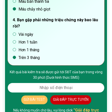
Máu bắn thành tia
Máu chảy nhỏ giọt
4. Bạn gặp phải những triệu chứng này bao lâu
rồi?
Vài ngày
Hơn 1 tuần
Hơn 1 tháng
Trên 3 tháng
Kết quả bài kiểm tra sẽ được gửi tới SĐT của bạn trong vòng
30 phút (Dưới hình thức SMS)
GỬI BÀI TEST
GIẢI ĐÁP TRỰC TUYẾN
"Giải đáp trực
Nếu không muốn chờ lâu, vui lòng click