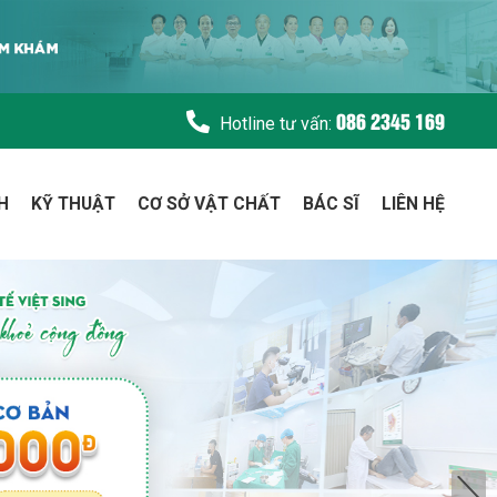
086 2345 169
Hotline tư vấn:
H
KỸ THUẬT
CƠ SỞ VẬT CHẤT
BÁC SĨ
LIÊN HỆ