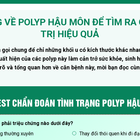
 VỀ POLYP HẬU MÔN ĐỂ TÌM RA
TRỊ HIỆU QUẢ
 gọi chung để chỉ những khối u có kích thước khác nha
ất hiện của các polyp này làm cản trở sức khỏe, sinh
 rõ và tổng quan hơn về căn bệnh này, mời bạn đọc cù
EST CHẨN ĐOÁN TÌNH TRẠNG POLYP H
 phải triệu chứng nào dưới đây?
g thường xuyên
Thay đổi thói quen khi đi đại