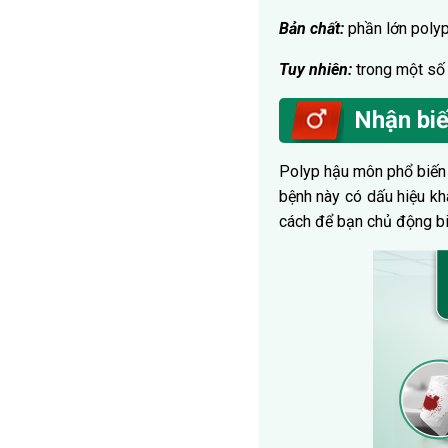
Bản chất:
phần lớn polyp 
Tuy nhiên:
trong một số t
Nhận biế
Polyp hậu môn phổ biến v
bệnh này có dấu hiệu kh
cách để bạn chủ động bi