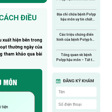
năm 2026
Địa chỉ chữa bệnh Polyp
 CÁCH ĐIỀU
hậu môn uy tín chất
lượng nên đến ở Bắc
Ninh
Các triệu chứng điển
u xuất hiện bên trong
hình của bệnh Polyp hậu
môn – Coi chừng biến
 hoạt thường ngày của
chứng nguy hiểm
ng tham khảo qua bài
Tổng quan về bệnh
Polyp hậu môn – Tất tần
tật những điều cần biết
ẬU MÔN
ĐĂNG KÝ KHÁM
 tiện