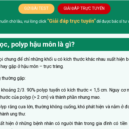
GỬI BÀI TEST
GIẢI ĐÁP TRỰC TUYẾN
"Giải đáp trực tuyến"
ốn chờ lâu, vui lòng click
để được bác sĩ tư v
ọc, polyp hậu môn là gì?
ọi chung để chỉ những khối u có kích thước khác nhau xuất hiện 
 hay gặp ở hậu môn – trực tràng.
g thường gặp:
khoảng 2/3. 90% polyp tuyến có kích thước < 1,5 cm. Nguy cơ m
thước của polyp (> 2 cm) và thành phần nhung mao.
lyp răng cưa lớn, thường không cuống, khó phát hiện và nằm ở đ
thành ung thư.
ất hiện ở những bệnh nhân có người thân trong gia đình có tiền 