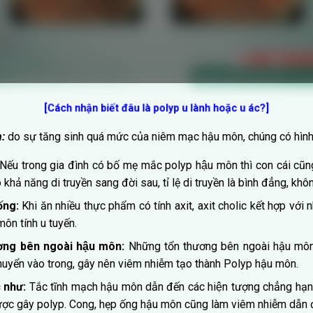
[Cách nhận biết đâu là polyp u lành hoặc u ác?]
:
do sự tăng sinh quá mức của niêm mạc hậu môn, chúng có hình 
Nếu trong gia đình có bố mẹ mắc polyp hậu môn thì con cái cũn
 khả năng di truyền sang đời sau, tỉ lệ di truyền là bình đẳng, khôn
uống:
Khi ăn nhiều thực phẩm có tính axit, axit cholic kết hợp vớ
ôn tính u tuyến.
ương bên ngoài hậu môn:
Những tổn thương bên ngoài hậu môn
 chuyển vào trong, gây nên viêm nhiễm tạo thành Polyp hậu môn.
c như:
Tắc tĩnh mạch hậu môn dẫn đến các hiện tượng chẳng hạn n
ược gây polyp. Cong, hẹp ống hậu môn cũng làm viêm nhiễm dẫn 