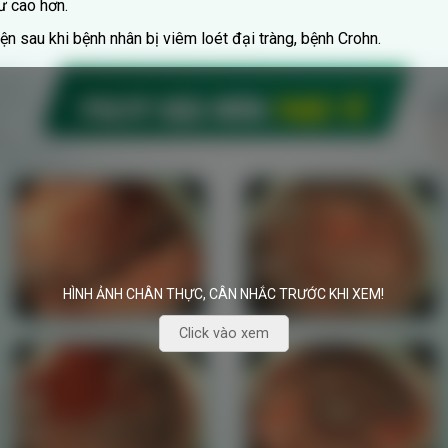
ư cao hơn.
ện sau khi bệnh nhân bị viêm loét đại tràng, bệnh Crohn.
HÌNH ẢNH CHÂN THỰC, CÂN NHẮC TRƯỚC KHI XEM!
Click vào xem