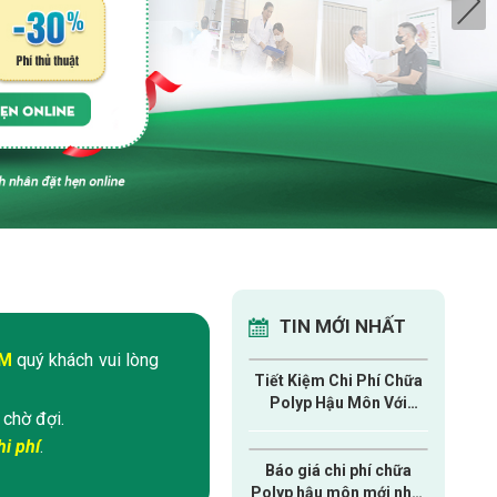
TIN MỚI NHẤT
ÁM
quý khách vui lòng
Tiết Kiệm Chi Phí Chữa
Polyp Hậu Môn Với
 chờ đợi.
Công Nghệ Mới ITC
i phí
.
Báo giá chi phí chữa
Polyp hậu môn mới nhất