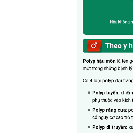
Nếu không mu
Theo y h
Polyp hậu môn
là tên g
một trong những bệnh lý
Có 4 loại polyp đại tràn
Polyp tuyến:
chiếm 
phụ thuộc vào kích 
Polyp răng cưa:
po
có nguy cơ cao trở 
Polyp di truyền:
xu