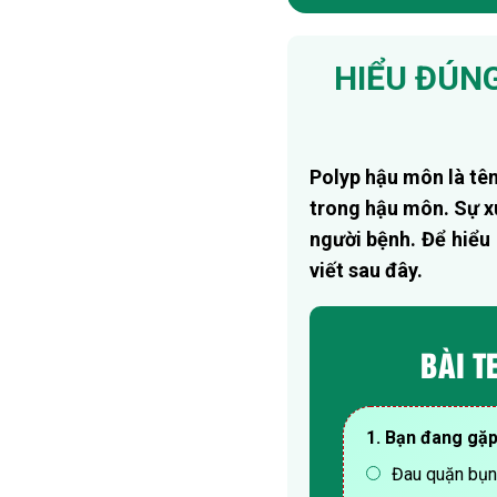
HIỂU ĐÚNG
Polyp hậu môn là tên
trong hậu môn. Sự xu
người bệnh. Để hiểu
viết sau đây.
BÀI T
1. Bạn đang gặp
Đau quặn bụn