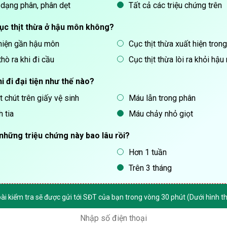
 dạng phân, phân dẹt
Tất cả các triệu chứng trên
cục thịt thừa ở hậu môn không?
 hiện gần hậu môn
Cục thịt thừa xuất hiện tro
thò ra khi đi cầu
Cục thịt thừa lòi ra khỏi hậ
i đi đại tiện như thế nào?
chút trên giấy vệ sinh
Máu lẫn trong phân
 tia
Máu chảy nhỏ giọt
 những triệu chứng này bao lâu rồi?
Hơn 1 tuần
Trên 3 tháng
bài kiểm tra sẽ được gửi tới SĐT của bạn trong vòng 30 phút (Dưới hình 