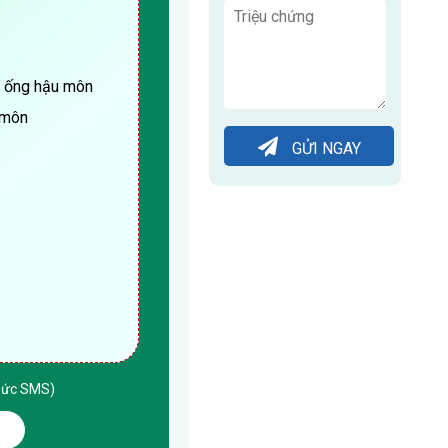
ng ống hậu môn
u môn
GỬI NGAY
thức SMS)