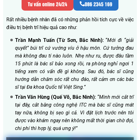
Tư vấn online 24/24
086 2345 169
Rất nhiều bệnh nhân đã có những phản hồi tích cực về việc
điều trị bệnh trĩ hiệu quả cao như:
Trần Mạnh Tuấn (Từ Sơn, Bắc Ninh):
“
Mới đi “giải
quyết” búi trĩ cứ vướng víu ở hậu môn. Cứ tưởng đau
mà không đau tí nào luôn. Nhẹ như ru, được đâu tầm
15 phút là bác sĩ bảo xong rồi, ra phòng nghỉ ngơi 1
tiếng xem có vấn đề gì không. Sau đó, bác sĩ cũng
hướng dẫn chăm sóc rất chu đáo, rất cảm ơn các bác
sĩ tại Đa khoa Quốc tế Việt Sing.”
Trần Văn Hùng (Quế Võ, Bắc Ninh):
“Mình mới cắt trĩ
tại đây, cắt bằng công nghệ ITC mà bác sĩ cũng mát
tay nữa, không bị sẹo gì cả. Vì đặt lịch trước nên tôi
được vào khám ngay nên không mất thời gian chờ đợi,
chi phí thì hợp lý, quá ưng ý!”