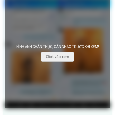
HÌNH ẢNH CHÂN THỰC, CÂN NHẮC TRƯỚC KHI XEM!
Click vào xem