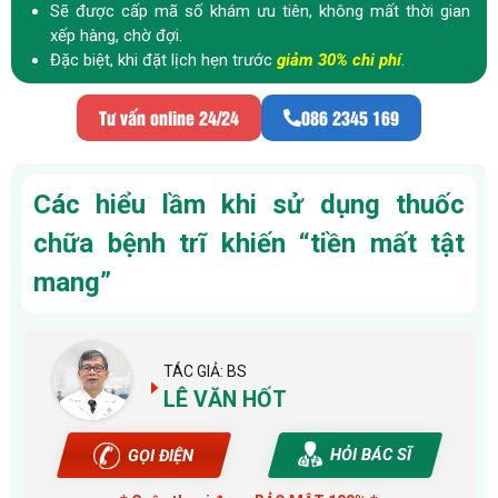
Sẽ được cấp mã số khám ưu tiên, không mất thời gian
xếp hàng, chờ đợi.
Đặc biệt, khi đặt lịch hẹn trước
giảm 30% chi phí
.
Tư vấn online 24/24
086 2345 169
Các hiểu lầm khi sử dụng thuốc
chữa bệnh trĩ khiến “tiền mất tật
mang”
TÁC GIẢ: BS
LÊ VĂN HỐT
HỎI BÁC SĨ
GỌI ĐIỆN