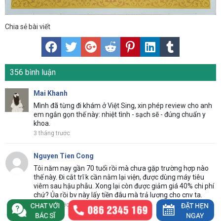
Chia sẻ bài viết
356 bình luận
Mai Khanh
Mình đã từng đi khám ở Việt Sing, xin phép review cho anh
em ngắn gọn thế này: nhiệt tình - sạch sẽ - đúng chuẩn y
khoa.
3 tháng trước
Nguyen Tien Cong
Tôi năm nay gần 70 tuổi rồi mà chưa gặp trường hợp nào
thế này. Đi cắt trĩ k cần nằm lại viện, được dùng máy tiêu
viêm sau hậu phẫu. Xong lại còn được giảm giá 40% chi phí
chứ? Ủa rồi bv này lấy tiền đâu mà trả lương cho cnv ta.
10 phút trước