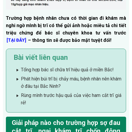
Trường hợp bệnh nhân chưa có thời gian đi khám mà
nghi ngờ mình bị trĩ có thể gửi ảnh hoặc miêu tả chi tiết
triệu chứng để bác sĩ chuyên khoa tư vấn trước
– thông tin sẽ được bảo mật tuyệt đối!
[TẠI ĐÂY]
Bài viết liên quan
Tổng hợp bác sĩ chữa trĩ hiệu quả ở miền Bắc!
Phát hiện búi trĩ bị chảy máu, bệnh nhân nên khám
ở đâu tại Bắc Ninh?
Rùng mình trước hậu quả của việc ham cắt trĩ giá
rẻ!
Giải pháp nào cho trường hợp sợ đau
cắt trĩ, ngại khám trĩ chốn đông