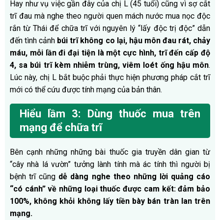
Hay như vụ việc gần đây của chị L (45 tuổi) cũng vì sợ cắt
trĩ đau mà nghe theo người quen mách nước mua nọc độc
rắn từ Thái để chữa trĩ với nguyên lý “lấy độc trị độc” dẫn
đến tình cảnh
búi trĩ không co lại, hậu môn đau rát, chảy
máu, mỗi lần đi đại tiện là một cực hình, trĩ đến cấp độ
4, sa búi trĩ kèm nhiễm trùng, viêm loét ống hậu môn
.
Lúc này, chị L bắt buộc phải thực hiện phương pháp cắt trĩ
mới có thể cứu được tính mạng của bản thân.
Hiểu lầm 3: Dùng thuốc mua trên
mạng để chữa trĩ
Bên cạnh những những bài thuốc gia truyền dân gian từ
“cây nhà lá vườn” tưởng lành tính mà ác tính thì người bị
bệnh trĩ cũng
dễ dàng nghe theo những lời quảng cáo
“có cánh” về những loại thuốc được cam kết
: đảm bảo
100%, không khỏi không lấy tiền bày bán tràn lan trên
mạng.