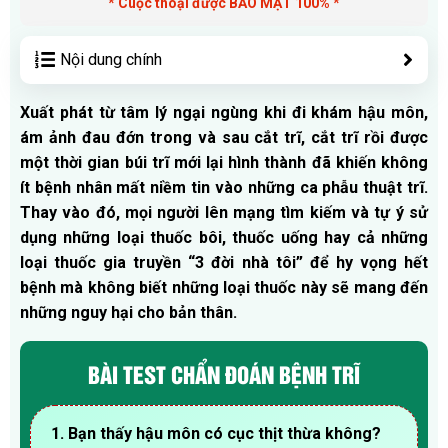
* Cuộc thoại được BẢO MẬT 100% *
Nội dung chính
Xuất phát từ tâm lý ngại ngùng khi đi khám hậu môn,
ám ảnh đau đớn trong và sau cắt trĩ, cắt trĩ rồi được
một thời gian búi trĩ mới lại hình thành đã khiến không
ít bệnh nhân mất niềm tin vào những ca phẫu thuật trĩ.
Thay vào đó, mọi người lên mạng tìm kiếm và tự ý sử
dụng những loại thuốc bôi, thuốc uống hay cả những
loại thuốc gia truyền “3 đời nhà tôi” để hy vọng hết
bệnh mà không biết những loại thuốc này sẽ mang đến
những nguy hại cho bản thân.
BÀI TEST CHẨN ĐOÁN BỆNH TRĨ
1. Bạn thấy hậu môn có cục thịt thừa không?