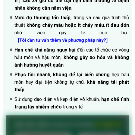
trị
,
sau 24 giờ có thể đại tiện bình thường
và
bệnh
nhân không cần nằm viện
.
Mức độ thương tổn thấp
, trong và sau quá trình thủ
thuật
không chảy máu hoặc ít chảy máu
,
ít đau đớn
nhờ việc gây tê cục bộ.
[Tôi cần tư vấn thêm về phương pháp này?]
Hạn chế khả năng nguy hại
đến các tổ chức cơ vòng
hậu môn và hậu môn,
không gây xơ hóa và không
ảnh hưởng huyết quản
.
Phục hồi nhanh
,
không để lại biến chứng
hẹp hậu
môn hay đại tiện không tự chủ,
khả năng tái phát
thấp
.
Sử dụng dao điện và kẹp điện vô khuẩn,
hạn chế tình
trạng lây nhiễm chéo
trong y tế.