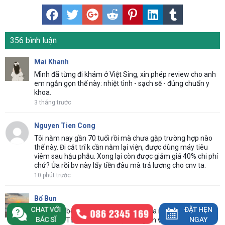
356 bình luận
Mai Khanh
Mình đã từng đi khám ở Việt Sing, xin phép review cho anh
em ngắn gọn thế này: nhiệt tình - sạch sẽ - đúng chuẩn y
khoa.
3 tháng trước
Nguyen Tien Cong
Tôi năm nay gần 70 tuổi rồi mà chưa gặp trường hợp nào
thế này. Đi cắt trĩ k cần nằm lại viện, được dùng máy tiêu
viêm sau hậu phẫu. Xong lại còn được giảm giá 40% chi phí
chứ? Ủa rồi bv này lấy tiền đâu mà trả lương cho cnv ta.
10 phút trước
Bố Bun
Anh em ạ bệnh trĩ không phải khó chữa mà chỉ là chữa sai
cách thôi. Tỉnh táo mà tìm địa chỉ uy tín và phương pháp