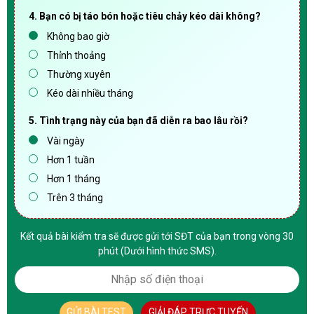
4. Bạn có bị táo bón hoặc tiêu chảy kéo dài không?
Không bao giờ
Thỉnh thoảng
Thường xuyên
Kéo dài nhiều tháng
5. Tình trạng này của bạn đã diễn ra bao lâu rồi?
Vài ngày
Hơn 1 tuần
Hơn 1 tháng
Trên 3 tháng
Kết quả bài kiểm tra sẽ được gửi tới SĐT của bạn trong vòng 30
phút (Dưới hình thức SMS).
GỬI BÀI TEST
GIẢI ĐÁP TRỰC TUYẾN