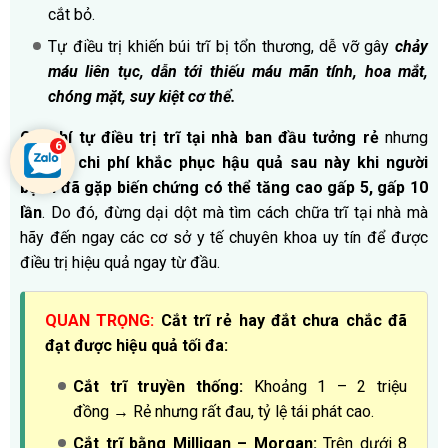
cắt bỏ.
Tự điều trị khiến búi trĩ bị tổn thương, dễ vỡ gây
chảy
máu liên tục, dẫn tới thiếu máu mãn tính, hoa mắt,
chóng mặt, suy kiệt cơ thể.
Chi phí tự điều trị trĩ tại nhà ban đầu tưởng rẻ
nhưng
thực tế
chi phí khắc phục hậu quả sau này khi người
bệnh đã gặp biến chứng có thể tăng cao gấp 5, gấp 10
lần
. Do đó, đừng dại dột mà tìm cách chữa trĩ tại nhà mà
hãy đến ngay các cơ sở y tế chuyên khoa uy tín để được
điều trị hiệu quả ngay từ đầu.
QUAN TRỌNG:
Cắt trĩ rẻ hay đắt chưa chắc đã
đạt được hiệu quả tối đa:
Cắt trĩ truyền thống:
Khoảng 1 – 2 triệu
đồng → Rẻ nhưng rất đau, tỷ lệ tái phát cao.
Cắt trĩ bằng Milligan – Morgan:
Trên dưới 8