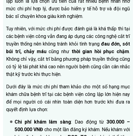
lập luôn là lựa chọn ưu tiên của rất nhiều bệnh nhân nhờ
mức chi phí hợp lý, được bảo hiểm y tế hỗ trợ và đội ngũ
bác sĩ chuyên khoa giàu kinh nghiệm.
Tuy nhiên, với mức chi phí được đánh giá là khá thấp thì tại
các bệnh viện công vẫn đang áp dụng các công nghệ cắt trĩ
truyền thống nên không tránh khỏi tình trạng
đau đớn, sót
búi trĩ, chảy máu
cũng như
thời gian hồi phục chậm
.
Không chỉ vậy, cắt trĩ bằng phương pháp truyền thống cũng
có tỷ lệ tái phát khá cao nên người bệnh cũng cần cân nhắc
thật kỹ trước khi thực hiện.
Dưới đây là mức chi phí tham khảo cho một số hạng mục
khám chữa bệnh trĩ tại các bệnh viện công lập lớn hiện nay
để mọi người có cái nhìn toàn diện hơn trước khi đưa ra
quyết định lựa chọn:
Chi phí khám lâm sàng
: Dao động từ
300.000 –
500.000 VNĐ
cho một lần đăng ký khám. Nếu khám với