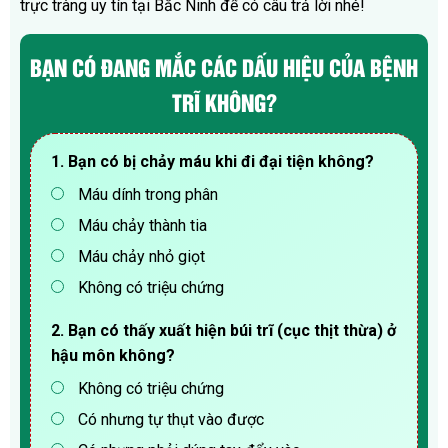
trực tràng uy tín tại Bắc Ninh để có câu trả lời nhé!
BẠN CÓ ĐANG MẮC CÁC DẤU HIỆU CỦA BỆNH
TRĨ KHÔNG?
1. Bạn có bị chảy máu khi đi đại tiện không?
Máu dính trong phân
Máu chảy thành tia
Máu chảy nhỏ giọt
Không có triệu chứng
2. Bạn có thấy xuất hiện búi trĩ (cục thịt thừa) ở
hậu môn không?
Không có triệu chứng
Có nhưng tự thụt vào được