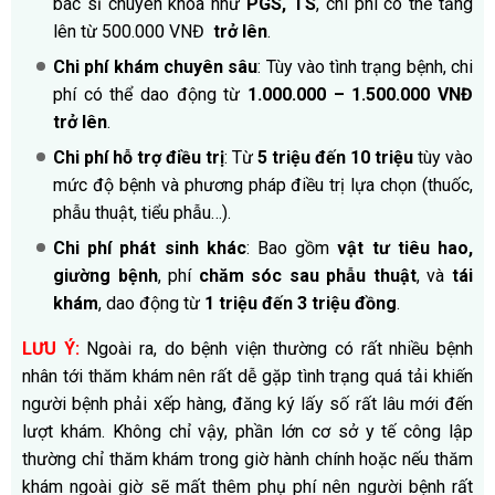
bác sĩ chuyên khoa như
PGS, TS
, chi phí có thể tăng
lên từ 500.000 VNĐ
trở lên
.
Chi phí khám chuyên sâu
: Tùy vào tình trạng bệnh, chi
phí có thể dao động từ
1.000.000 – 1.500.000 VNĐ
trở lên
.
Chi phí hỗ trợ điều trị
: Từ
5 triệu đến 10 triệu
tùy vào
mức độ bệnh và phương pháp điều trị lựa chọn (thuốc,
phẫu thuật, tiểu phẫu…).
Chi phí phát sinh khác
: Bao gồm
vật tư tiêu hao,
giường bệnh
, phí
chăm sóc sau phẫu thuật
, và
tái
khám
, dao động từ
1 triệu đến 3 triệu đồng
.
LƯU Ý:
Ngoài ra, do bệnh viện thường có rất nhiều bệnh
nhân tới thăm khám nên rất dễ gặp tình trạng quá tải khiến
người bệnh phải xếp hàng, đăng ký lấy số rất lâu mới đến
lượt khám. Không chỉ vậy, phần lớn cơ sở y tế công lập
thường chỉ thăm khám trong giờ hành chính hoặc nếu thăm
khám ngoài giờ sẽ mất thêm phụ phí nên người bệnh rất