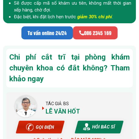
Sẽ được cấp mã số khám ưu tiên, không mất thời gian
xếp hàng, chờ đợi.
Đặc biệt, khi đặt lịch hẹn trước
giảm 30% chi phí
.
Tư vấn online 24/24
086 2345 169
Chi phí cắt trĩ tại phòng khám
chuyên khoa có đắt không? Tham
khảo ngay
TÁC GIẢ: BS
LÊ VĂN HỐT
HỎI BÁC SĨ
GỌI ĐIỆN