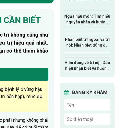
quảng cáo?
Ngứa hậu môn: Tìm hiểu
 CẦN BIẾT
nguyên nhân và hướng
điều trị an toàn
c trĩ không cũng như
Phân biệt trĩ ngoại và trĩ
ều trị hiệu quả nhất.
nội: Nhận biết đúng để
ạn có thể tham khảo
tránh điều trị sai cách
Hiểu đúng về trĩ nội: Dấu
hiệu nhận biết và hướng
điều trị hiện nay
ng bệnh lý ở vùng hậu
ĐĂNG KÝ KHÁM
c trĩ hỗn hợp), mức độ
ắc phải nhưng không phải
 sau đây để có buổi thăm