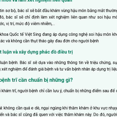
 tin sơ bộ, bác sĩ sẽ bắt đầu khám vùng hậu môn bằng mắt thườn
ó, bác sĩ sẽ chỉ định làm xét nghiệm liên quan như soi hậu mô
ước, vị trí, mức độ viêm nhiễm,…
khoa Quốc tế Việt Sing đang áp dụng công nghệ soi hậu môn khô
xác và không cần thụt tháo gây đau đớn cho người bệnh
t luận và xây dựng phác đồ điều trị
 luận bệnh. Bác sĩ sẽ dựa vào những thông tin về triệu chứng, sự
 xét nghiệm để đánh giá bệnh và tư vấn bệnh nhân áp dụng trị li
bệnh trĩ cần chuẩn bị những gì?
i khám trĩ, người bệnh chỉ cần lưu ý, chuẩn bị những điểm sau để
i
: không cần quá e dè, ngại ngùng khi thăm khám ở khu vực nhạy
 biến và bác sĩ cũng đã quen với việc thăm khám này. Do đó, ngườ