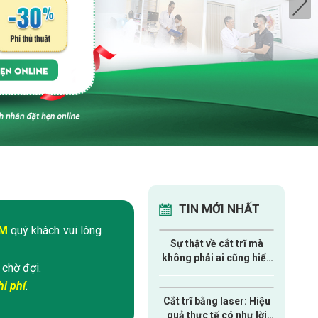
TIN MỚI NHẤT
ÁM
quý khách vui lòng
Sự thật về cắt trĩ mà
không phải ai cũng hiểu
 chờ đợi.
đúng!
i phí
.
Cắt trĩ bằng laser: Hiệu
quả thực tế có như lời