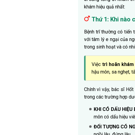
khám hiệu quả nhất:
Thứ 1: Khi nào 
Bệnh trĩ thường có tiến 
với tâm lý e ngại của n
trong sinh hoạt và có nhi
Việc
trì hoãn khám 
hậu môn, sa nghẹt, tắ
Chính vì vậy, bác sĩ Hố
trong các trường hợp dư
KHI CÓ DẤU HIỆU
môn có dấu hiệu viê
ĐỐI TƯỢNG CÓ N
ngồi lâu, đứng lâu,…