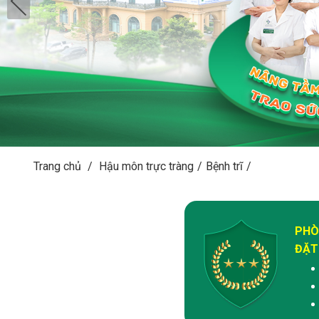
Trang chủ
/
Hậu môn trực tràng
/
Bệnh trĩ
/
PHÒ
ĐẶT