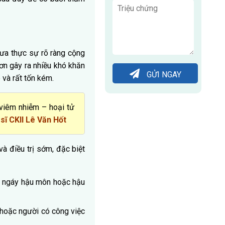
chưa thực sự rõ ràng cộng
ơn gây ra nhiều khó khăn
GỬI NGAY
 và rất tốn kém.
viêm nhiễm – hoại tử
sĩ CKII Lê Văn Hốt
à điều trị sớm, đặc biệt
ứa ngáy hậu môn hoặc hậu
ì hoặc người có công việc