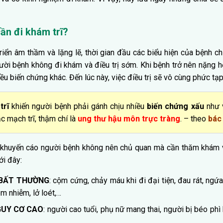
cần đi khám trĩ?
triển âm thầm và lặng lẽ, thời gian đầu các biểu hiện của bệnh 
gười bệnh không đi khám và điều trị sớm. Khi bệnh trở nên nặng h
ều biến chứng khác. Đến lúc này, việc điều trị sẽ vô cùng phức tạp
trĩ
khiến người bệnh phải gánh chịu nhiều
biến chứng xấu
như 
c mạch trĩ, thậm chí là
ung thư hậu môn trực tràng
. – theo
bác 
t khuyến cáo người bệnh không nên chủ quan mà cần thăm khám v
ới đây:
 BẤT THƯỜNG
: cộm cứng, chảy máu khi đi đại tiện, đau rát, ng
m nhiễm, lở loét,…
GUY CƠ CAO
: người cao tuổi, phụ nữ mang thai, người bị béo ph