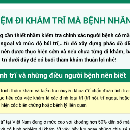
IỆM ĐI KHÁM TRĨ MÀ BỆNH NHÂN
ng cần thiết nhằm kiểm tra chính xác người bệnh có mắ
rĩ ngoại và mức độ búi trĩ,…từ đó xây dựng phác đồ đi
 nên được thực hiện sớm và nếu chưa từng đi khám, b
trĩ dưới đây để có buổi thăm khám thuận lợi nhé!
h trĩ và những điều người bệnh nên biết
 trình thăm khám và kiểm tra chuyên khoa để chẩn đoán tình trạ
 tiêu của việc khám là xác định loại trĩ (trĩ nội, trĩ ngoại, hoặ
 hiện các biến chứng hoặc bệnh lý liên quan.
h trĩ tại Việt Nam đang ở mức cao với khoảng hơn 50% dân số m
ĩ và có kinh nghiệm đi khám. Vì vậy, hãy lưu ngay những chia sẻ