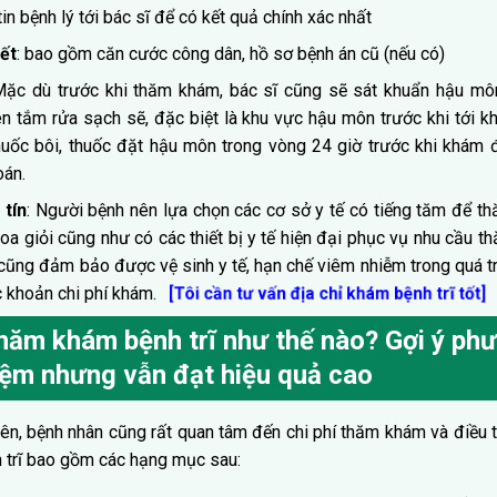
in bệnh lý tới bác sĩ để có kết quả chính xác nhất
iết
: bao gồm căn cước công dân, hồ sơ bệnh án cũ (nếu có)
Mặc dù trước khi thăm khám, bác sĩ cũng sẽ sát khuẩn hậu m
n tắm rửa sạch sẽ, đặc biệt là khu vực hậu môn trước khi tới 
huốc bôi, thuốc đặt hậu môn trong vòng 24 giờ trước khi khám
oán.
 tín
: Người bệnh nên lựa chọn các cơ sở y tế có tiếng tăm để t
oa giỏi cũng như có các thiết bị y tế hiện đại phục vụ nhu cầu 
n cũng đảm bảo được vệ sinh y tế, hạn chế viêm nhiễm trong quá 
c khoản chi phí khám.
[Tôi cần tư vấn địa chỉ khám bệnh trĩ tốt]
thăm khám bệnh trĩ như thế nào? Gợi ý p
 kiệm nhưng vẫn đạt hiệu quả cao
rên, bệnh nhân cũng rất quan tâm đến chi phí thăm khám và điều trị
h trĩ bao gồm các hạng mục sau: