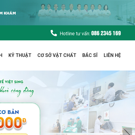
086 2345 169
Hotline tư vấn:
H
KỸ THUẬT
CƠ SỞ VẬT CHẤT
BÁC SĨ
LIÊN HỆ