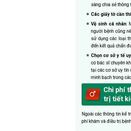
sàng chia sẻ thông t
Các giấy tờ cần th
Vệ sinh cá nhân
: 
người bệnh cũng nê
sử dụng các loại t
đến kết quả chẩn đ
Chọn cơ sở y tế uy
có bác sĩ chuyên kh
tại các cơ sở uy tí
minh bạch trong cá
Chi phí 
trị tiết
Ngoài các thông tin kể t
phí khám và điều trị bện