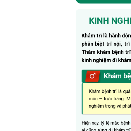
KINH NGH
Khám trĩ là hành độ
phân biệt trĩ nội, t
Thăm khám bệnh trĩ
kinh nghiệm đi khám 
Khám bện
Khám bệnh trĩ là quá
môn – trực tràng. Mục
nghiêm trọng và phát
Hiện nay, tỷ lệ mắc bện
ai cũng từng đi khám tr