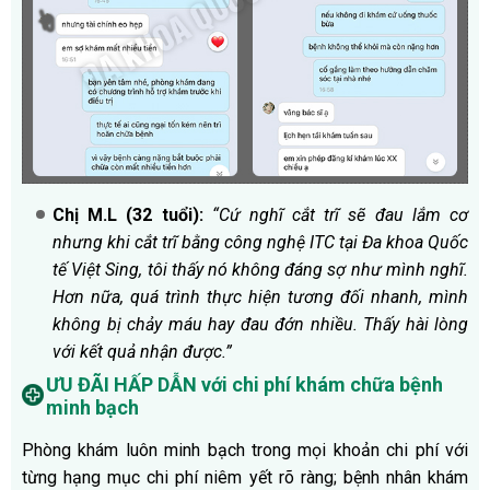
Chị M.L (32 tuổi):
“Cứ nghĩ cắt trĩ sẽ đau lắm cơ
nhưng khi cắt trĩ bằng công nghệ ITC tại Đa khoa Quốc
tế Việt Sing, tôi thấy nó không đáng sợ như mình nghĩ.
Hơn nữa, quá trình thực hiện tương đối nhanh, mình
không bị chảy máu hay đau đớn nhiều. Thấy hài lòng
với kết quả nhận được.”
ƯU ĐÃI HẤP DẪN với chi phí khám chữa bệnh
minh bạch
Phòng khám luôn minh bạch trong mọi khoản chi phí với
từng hạng mục chi phí niêm yết rõ ràng; bệnh nhân khám