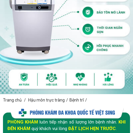
Trang chủ
/
Hậu môn trực tràng
/
Bệnh trĩ
/
PHÒNG KHÁM
luôn tiếp nhận số lượng lớn bệnh nhân.
KHI
ĐẾN KHÁM
quý khách vui lòng
ĐẶT LỊCH HẸN TRƯỚC
.