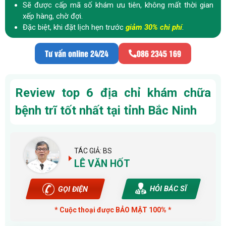
Sẽ được cấp mã số khám ưu tiên, không mất thời gian
xếp hàng, chờ đợi.
Đặc biệt, khi đặt lịch hẹn trước
giảm 30% chi phí
.
Tư vấn online 24/24
086 2345 169
Review top 6 địa chỉ khám chữa
bệnh trĩ tốt nhất tại tỉnh Bắc Ninh
TÁC GIẢ: BS
LÊ VĂN HỐT
HỎI BÁC SĨ
GỌI ĐIỆN
* Cuộc thoại được BẢO MẬT 100% *