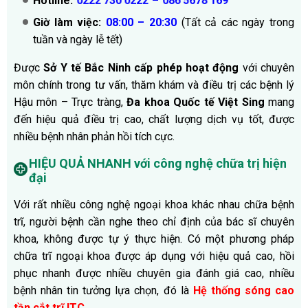
Hotline:
–
0222 730 0222
086 5678 169
Giờ làm việc:
08:00 – 20:30
(Tất cả các ngày trong
tuần và ngày lễ tết)
Được
Sở Y tế Bắc Ninh cấp phép hoạt động
với chuyên
môn chính trong tư vấn, thăm khám và điều trị các bệnh lý
Hậu môn – Trực tràng,
Đa khoa Quốc tế Việt Sing
mang
đến hiệu quả điều trị cao, chất lượng dịch vụ tốt, được
nhiều bệnh nhân phản hồi tích cực.
HIỆU QUẢ NHANH với công nghệ chữa trị hiện
đại
Với rất nhiều công nghệ ngoại khoa khác nhau chữa bệnh
trĩ, người bệnh cần nghe theo chỉ định của bác sĩ chuyên
khoa, không được tự ý thực hiện. Có một phương pháp
chữa trĩ ngoại khoa được áp dụng với hiệu quả cao, hồi
phục nhanh được nhiều chuyên gia đánh giá cao, nhiều
bệnh nhân tin tưởng lựa chọn, đó là
Hệ thống sóng cao
tần cắt trĩ ITC