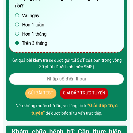
rồi?
Vài ngày
Hơn 1 tuần
Hơn 1 tháng
Trên 3 tháng
Kết quả bài kiểm tra sẽ được gửi tới SĐT của bạn trong vòng
30 phút (Dưới hình thức SMS)
GỬI BÀI TEST
GIẢI ĐÁP TRỰC TUYẾN
"Giải đáp trực
Nếu không muốn chờ lâu, vui lòng click
tuyến"
để được bác sĩ tư vấn trực tiếp.
Khám chữa bệnh trĩ: Cần thực hiện