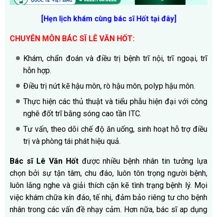
[Hẹn lịch khám cùng bác sĩ Hốt tại đây
]
CHUYÊN MÔN BÁC SĨ LÊ VĂN HỐT:
Khám, chẩn đoán và điều trị bệnh trĩ nội, trĩ ngoại, trĩ
hỗn hợp.
Điều trị nứt kẽ hậu môn, rò hậu môn, polyp hậu môn.
Thực hiện các thủ thuật và tiểu phẫu hiện đại với công
nghê đốt trĩ bằng sóng cao tần ITC.
Tư vấn, theo dõi chế độ ăn uống, sinh hoạt hỗ trợ điều
trị và phòng tái phát hiệu quả.
Bác sĩ Lê Văn Hốt
được nhiều bệnh nhân tin tưởng lựa
chọn bởi sự tận tâm, chu đáo, luôn tôn trọng người bệnh,
luôn lắng nghe và giải thích cặn kẽ tình trạng bệnh lý. Mọi
việc khám chữa kín đáo, tế nhị, đảm bảo riêng tư cho bệnh
nhân trong các vấn đề nhạy cảm. Hơn nữa, bác sĩ ap dụng