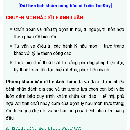
[Đặt hẹn lịch khám cùng bác sĩ Tuấn Tại Đây
]
CHUYÊN MÔN BÁC SĨ LÊ ANH TUẤN:
Chẩn đoán và điều trị bệnh trĩ nội, trĩ ngoại, trĩ hỗn hợp
theo phác đồ hiện đại.
Tư vấn và điều trị các bệnh lý hậu môn – trực tràng
khác với tỷ lệ thành công cao.
Thực hiện thủ thuật cắt trĩ bằng phương pháp hiện đại,
kỹ thuật xâm lấn tối thiểu, ít đau, phục hồi nhanh.
Phòng khám bác sĩ Lê Anh Tuấn
đã và đang được nhiều
bệnh nhân đánh giá cao và tin tưởng lựa chọn còn bởi việc
luôn đảm bảo quy trình khám chữa kín đáo – tế nhị, phù
hợp với tính chất nhạy cảm của bệnh lý hậu môn trực tràng;
đặt hiệu quả điều trị và sự hài lòng của bệnh nhân lên hàng
đầu.
6. Bệnh viện Đa khoa Quế Võ