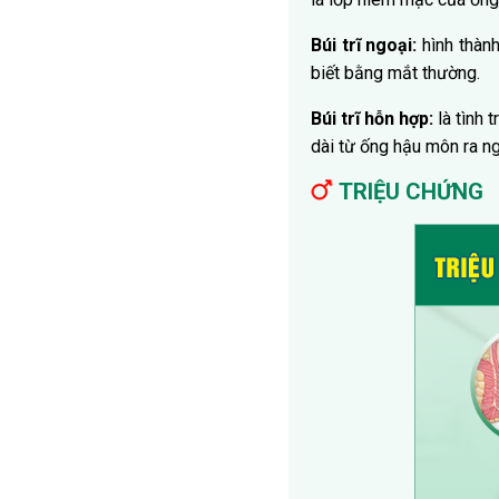
Búi trĩ ngoại:
hình thành
biết bằng mắt thường.
Búi trĩ hỗn hợp:
là tình 
dài từ ống hậu môn ra n
TRIỆU CHỨNG