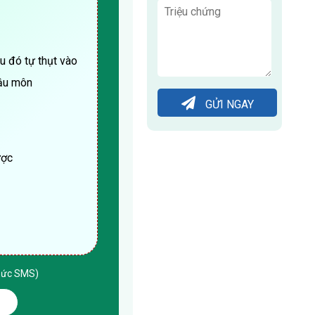
au đó tự thụt vào
hậu môn
GỬI NGAY
ược
thức SMS)