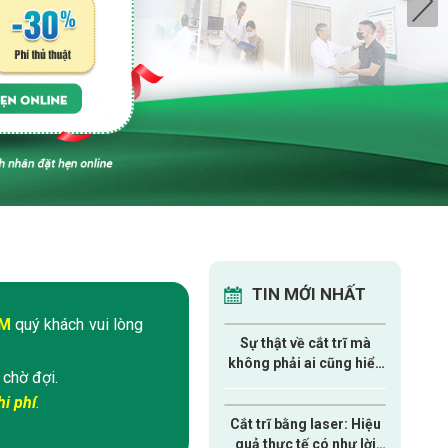
TIN MỚI NHẤT
ÁM
quý khách vui lòng
Sự thật về cắt trĩ mà
không phải ai cũng hiểu
 chờ đợi.
đúng!
i phí
.
Cắt trĩ bằng laser: Hiệu
quả thực tế có như lời