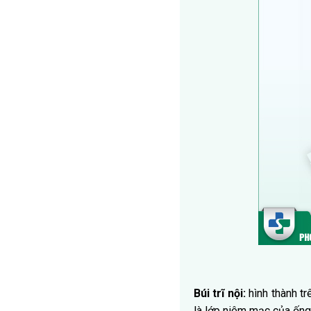
Búi trĩ nội:
hình thành tr
là lớp niêm mạc của ống