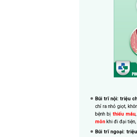
Búi trĩ nội:
triệu c
chỉ ra nhỏ giọt, kh
bệnh bị
thiếu máu
môn
khi đi đại tiện,
Búi trĩ ngoại: tri