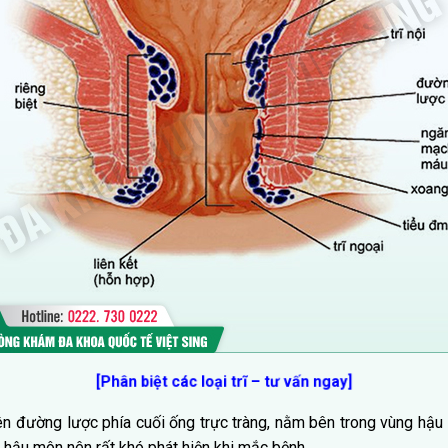
[Phân biệt các loại trĩ – tư vấn ngay]
ên đường lược phía cuối ống trực tràng, nằm bên trong vùng hậu 
 hậu môn nên rất khó phát hiện khi mắc bệnh.