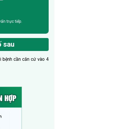
ấn trực tiếp.
ố sau
ời bệnh cần căn cứ vào 4