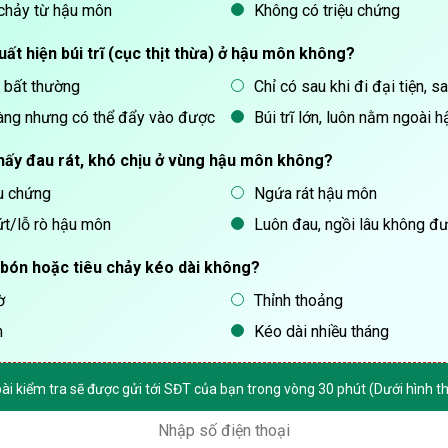
chảy từ hậu môn
Không có triệu chứng
uất hiện búi trĩ (cục thịt thừa) ở hậu môn không?
 bất thường
Chỉ có sau khi đi đại tiện, s
ràng nhưng có thể đẩy vào được
Búi trĩ lớn, luôn nằm ngoài 
hấy đau rát, khó chịu ở vùng hậu môn không?
u chứng
Ngứa rát hậu môn
ứt/lỗ rò hậu môn
Luôn đau, ngồi lâu không đ
o bón hoặc tiêu chảy kéo dài không?
ờ
Thỉnh thoảng
n
Kéo dài nhiều tháng
bài kiểm tra sẽ được gửi tới SĐT của bạn trong vòng 30 phút (Dưới hình 