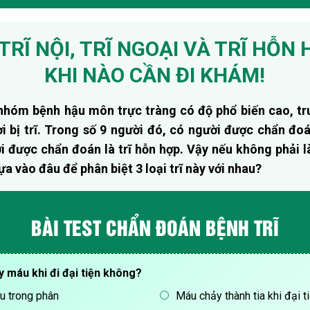
TRĨ NỘI, TRĨ NGOẠI VÀ TRĨ HỖN 
KHI NÀO CẦN ĐI KHÁM!
c nhóm bệnh hậu môn trực tràng có độ phổ biến cao, tr
i bị trĩ. Trong số 9 người đó, có người được chẩn đoán 
 được chẩn đoán là trĩ hỗn hợp. Vậy nếu không phải l
ựa vào đâu để phân biệt 3 loại trĩ này với nhau?
BÀI TEST CHẨN ĐOÁN BỆNH TRĨ
y máu khi đi đại tiện không?
áu trong phân
Máu chảy thành tia khi đại t