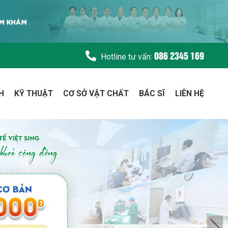
086 2345 169
Hotline tư vấn:
H
KỸ THUẬT
CƠ SỞ VẬT CHẤT
BÁC SĨ
LIÊN HỆ