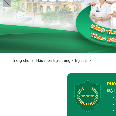
Trang chủ
/
Hậu môn trực tràng
/
Bệnh trĩ
/
PHÒ
ĐẶT