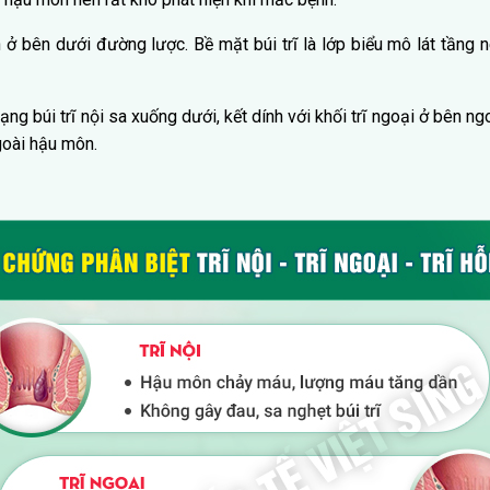
 ở bên dưới đường lược. Bề mặt búi trĩ là lớp biểu mô lát tầng 
trạng búi trĩ nội sa xuống dưới, kết dính với khối trĩ ngoại ở bên n
goài hậu môn.