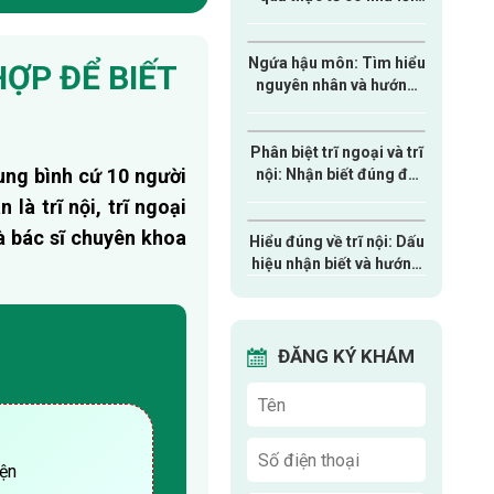
quảng cáo?
Ngứa hậu môn: Tìm hiểu
HỢP ĐỂ BIẾT
nguyên nhân và hướng
điều trị an toàn
Phân biệt trĩ ngoại và trĩ
ung bình cứ 10 người
nội: Nhận biết đúng để
tránh điều trị sai cách
là trĩ nội, trĩ ngoại
à bác sĩ chuyên khoa
Hiểu đúng về trĩ nội: Dấu
hiệu nhận biết và hướng
điều trị hiện nay
ĐĂNG KÝ KHÁM
iện