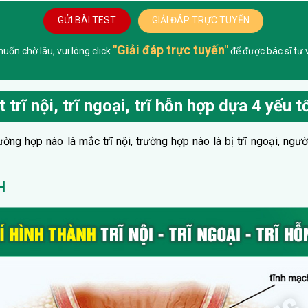
GỬI BÀI TEST
GIẢI ĐÁP TRỰC TUYẾN
"Giải đáp trực tuyến"
ốn chờ lâu, vui lòng click
để được bác sĩ tư v
 trĩ nội, trĩ ngoại, trĩ hỗn hợp dựa 4 yếu t
ường hợp nào là mắc trĩ nội, trường hợp nào là bị trĩ ngoại, ngư
H