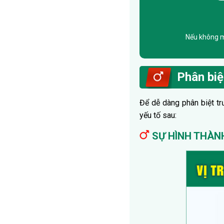
Nếu không mu
Phân biệt
Để dễ dàng phân biệt tr
yếu tố sau:
SỰ HÌNH THÀN